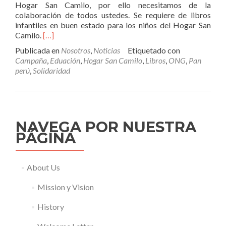
Hogar San Camilo, por ello necesitamos de la
colaboración de todos ustedes. Se requiere de libros
infantiles en buen estado para los niños del Hogar San
Leer
Camilo.
[…]
másCampaña
Publicada en
Nosotros
,
Noticias
Etiquetado con
de
Campaña
,
Eduación
,
Hogar San Camilo
,
Libros
,
ONG
,
Pan
Donación
perú
,
Solidaridad
de
Libros
Infantiles
–
ONG
NAVEGA POR NUESTRA
Pan
PÁGINA
Perú
About Us
Mission y Vision
History