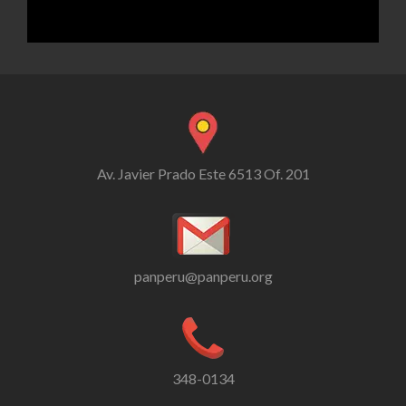
Av. Javier Prado Este 6513 Of. 201
panperu@panperu.org
348-0134