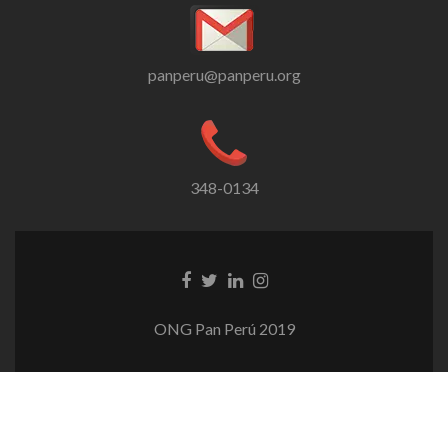
panperu@panperu.org
348-0134
Enlace
Enlace
Enlace
Enlace
de
de
de
de
Facebook
Twitter
Linkedin
instagram
ONG Pan Perú 2019