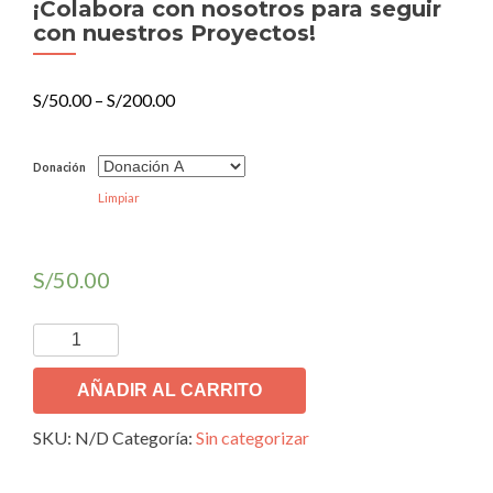
¡Colabora con nosotros para seguir
con nuestros Proyectos!
S/
50.00
–
S/
200.00
Donación
Limpiar
S/
50.00
¡Colabora
con
nosotros
AÑADIR AL CARRITO
para
SKU:
N/D
Categoría:
Sin categorizar
seguir
con