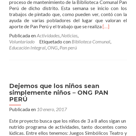
proceso de mantenimiento de la Biblioteca Comunal Pan
Perú de dicho distrito. Esta semana se inicio con los
trabajos de pintado que, como pueden ver, contó con la
ayuda de varias pobladores del lugar que valoran el
Leer
aporte de Pan Perú y el trabajo que se realiza
[…]
másMantenimie
Publicada en
Actividades
,
Noticias
,
de
Voluntariado
Etiquetado con
Biblioteca Comunal
,
la
Educación Integral
,
ONG
,
Pan perú
Biblioteca
Comunal
con
participación
de
los
Dejemos que los niños sean
pobladores
simplemente niños – ONG PAN
–
PERÚ
ONG
PAN
Publicada en
10 enero, 2017
PERÚ
Este proyecto busca que los niños de 3 a 8 años sigan un
nutrido programa de actividades, tanto docentes como
lúdicas. Entre ellos tenemos: Juegos Simbólicos Teatro y