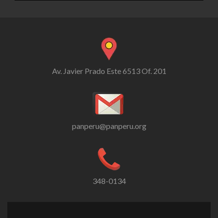
Av. Javier Prado Este 6513 Of. 201
panperu@panperu.org
348-0134