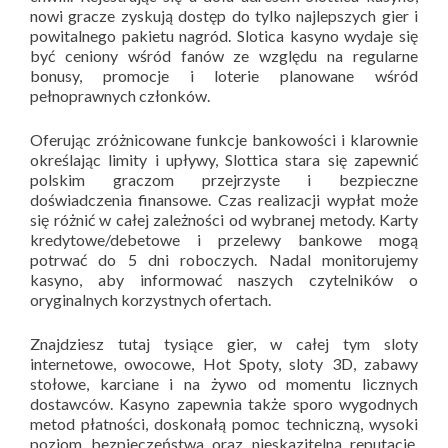
nowi gracze zyskują dostęp do tylko najlepszych gier i
powitalnego pakietu nagród. Slotica kasyno wydaje się
być ceniony wśród fanów ze względu na regularne
bonusy, promocje i loterie planowane wśród
pełnoprawnych członków.
Oferując zróżnicowane funkcje bankowości i klarownie
określając limity i upływy, Slottica stara się zapewnić
polskim graczom przejrzyste i bezpieczne
doświadczenia finansowe. Czas realizacji wypłat może
się różnić w całej zależności od wybranej metody. Karty
kredytowe/debetowe i przelewy bankowe mogą
potrwać do 5 dni roboczych. Nadal monitorujemy
kasyno, aby informować naszych czytelników o
oryginalnych korzystnych ofertach.
Znajdziesz tutaj tysiące gier, w całej tym sloty
internetowe, owocowe, Hot Spoty, sloty 3D, zabawy
stołowe, karciane i na żywo od momentu licznych
dostawców. Kasyno zapewnia także sporo wygodnych
metod płatności, doskonałą pomoc techniczną, wysoki
poziom bezpieczeństwa oraz nieskazitelną reputację.