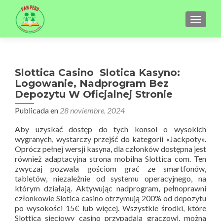
CAMBI
Slottica Casino ️ Slotica Kasyno:
Logowanie, Nadprogram Bez
Depozytu W Oficjalnej Stronie
Publicada en
28 noviembre, 2024
Aby uzyskać dostęp do tych konsol o wysokich
wygranych, wystarczy przejść do kategorii «Jackpoty».
Oprócz pełnej wersji kasyna, dla członków dostępna jest
również adaptacyjna strona mobilna Slottica com. Ten
zwyczaj pozwala gościom grać ze smartfonów,
tabletów, niezależnie od systemu operacyjnego, na
którym działają. Aktywując nadprogram, pełnoprawni
członkowie Slotica casino otrzymują 200% od depozytu
po wysokości 15€ lub więcej. Wszystkie środki, które
Slottica sieciowy casino przypadają graczowi, można