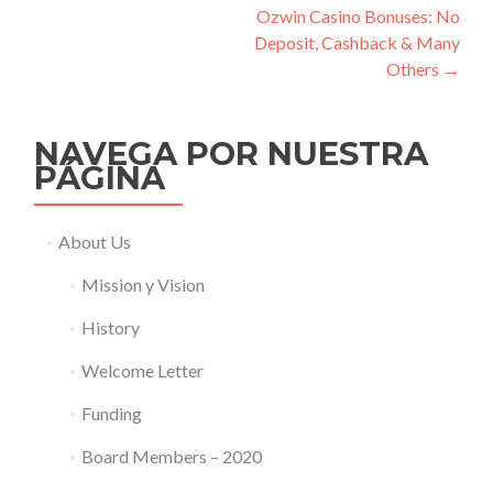
de
Ozwin Casino Bonuses: No
entradas
Deposit, Cashback & Many
Others
→
NAVEGA POR NUESTRA
PÁGINA
About Us
Mission y Vision
History
Welcome Letter
Funding
Board Members – 2020