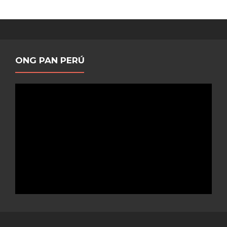
ONG PAN PERÚ