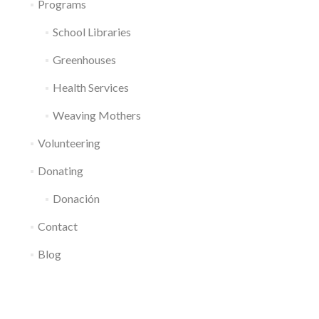
Programs
School Libraries
Greenhouses
Health Services
Weaving Mothers
Volunteering
Donating
Donación
Contact
Blog