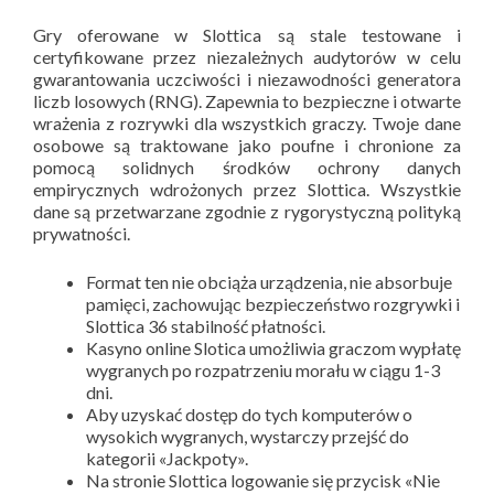
Gry oferowane w Slottica są stale testowane i
certyfikowane przez niezależnych audytorów w celu
gwarantowania uczciwości i niezawodności generatora
liczb losowych (RNG). Zapewnia to bezpieczne i otwarte
wrażenia z rozrywki dla wszystkich graczy. Twoje dane
osobowe są traktowane jako poufne i chronione za
pomocą solidnych środków ochrony danych
empirycznych wdrożonych przez Slottica. Wszystkie
dane są przetwarzane zgodnie z rygorystyczną polityką
prywatności.
Format ten nie obciąża urządzenia, nie absorbuje
pamięci, zachowując bezpieczeństwo rozgrywki i
Slottica 36 stabilność płatności.
Kasyno online Slotica umożliwia graczom wypłatę
wygranych po rozpatrzeniu morału w ciągu 1-3
dni.
Aby uzyskać dostęp do tych komputerów o
wysokich wygranych, wystarczy przejść do
kategorii «Jackpoty».
Na stronie Slottica logowanie się przycisk «Nie