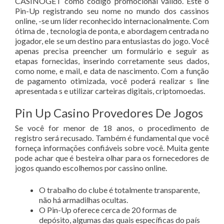
CASINOGET como código promocional válido. Este o
Pin-Up registrando seu nome no mundo dos cassinos
online, -se um líder reconhecido internacionalmente. Com
ótima de , tecnologia de ponta, e abordagem centrada no
jogador, ele se um destino para entusiastas do jogo. Você
apenas precisa preencher um formulário e seguir as
etapas fornecidas, inserindo corretamente seus dados,
como nome, e mail, e data de nascimento. Com a função
de pagamento otimizada, você poderá realizar s line
apresentada s e utilizar carteiras digitais, criptomoedas.
Pin Up Casino Provedores De Jogos
Se você for menor de 18 anos, o procedimento de
registro será recusado. Também é fundamental que você
forneça informações confiáveis ​​sobre você. Muita gente
pode achar que é besteira olhar para os fornecedores de
jogos quando escolhemos por cassino online.
O trabalho do clube é totalmente transparente,
não há armadilhas ocultas.
O Pin-Up oferece cerca de 20 formas de
depósito, algumas das quais específicas do país