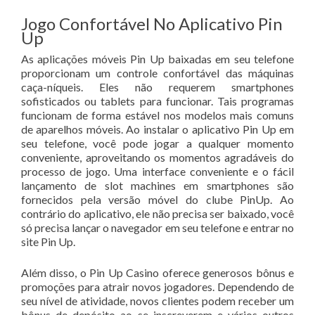
Jogo Confortável No Aplicativo Pin
Up
As aplicações móveis Pin Up baixadas em seu telefone
proporcionam um controle confortável das máquinas
caça-níqueis. Eles não requerem smartphones
sofisticados ou tablets para funcionar. Tais programas
funcionam de forma estável nos modelos mais comuns
de aparelhos móveis. Ao instalar o aplicativo Pin Up em
seu telefone, você pode jogar a qualquer momento
conveniente, aproveitando os momentos agradáveis do
processo de jogo. Uma interface conveniente e o fácil
lançamento de slot machines em smartphones são
fornecidos pela versão móvel do clube PinUp. Ao
contrário do aplicativo, ele não precisa ser baixado, você
só precisa lançar o navegador em seu telefone e entrar no
site Pin Up.
Além disso, o Pin Up Casino oferece generosos bônus e
promoções para atrair novos jogadores. Dependendo de
seu nível de atividade, novos clientes podem receber um
bônus de depósito ao se inscreverem e vários outros