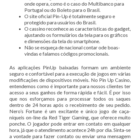
onde opera, como é o caso do Multibanco para
Portugal ou do Boleto para o Brasil.
O site oficial Pin-Up é totalmente seguro e
protegido para usuários do Brasil.
O cassino reconhece as características do gadget,
ajustando os formulários da tela para os gráficos
e dimensões da tela do smartphone.
Não se esqueça de nacional contar ode boas-
vindas e falamos códigos promocionais.
As aplicações PinUp baixadas formam um ambiente
seguro e confortável para a execução de jogos em várias
modificações de dispositivos móveis. No Pin Up Casino,
entendemos como é importante para nossos clientes ter
acesso a seus ganhos de forma rápida e fácil. É por isso
que nos esforçamos para processar todos os saques
dentro de 24 horas após o recebimento de seu pedido.
Nero’s Fortune é um excitante e único jogo de caça-
níqueis on-line da Red Tiger Gaming, que oferece muito
ponche. O jogador pode entrar em contato em qualquer
hora, já que o atendimento acontece 24h por dia. Sinta-se
a vontade para fazer contato ou enviar uma mensagem