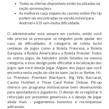
Todas as ofertas disponíveis estão localizadas na
seção «promoções».
As melhores caça-níqueis do cassino online Pin Up
podem ser encontradas na versão móvel para
Android e iOS sem muita dificuldade.
O administrador está sempre em contato, então você
não precisa se preocupar se ninguém pode ajudar em
caso de dificuldades. A categoria de roleta inclui
centenas de jogos como a Roleta Francesa, a Roleta
Europeia, a Roleta Americana e a Roleta Premier. Todos
os outros jogos de tabuleiro estão listados na mesma
categoria, e esse design pode dificultar a localização dos
jogos que você deseja jogar. Alguns dos jogos que você
encontra nesta seção do site incluem Jacks or Better, Hi-
Lo Premium, Premium Blackjack, Big Win Baccarat,
Casino Hold’em e Three Card Poker Deluxe. Pin-up
oferece um programa motivacional bem desenvolvido
para apostadores e jogadores. O desejo de se registrar é
reforçado por presentes generosos e o desejo de jogar
ainda mais – pagamentos honestos e recompensas
adicionais.