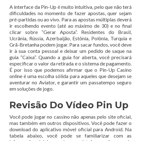
A interface da Pin-Up é muito intuitiva, pelo que não terá
dificuldades no momento de fazer apostas, quer sejam
pré-partidas ou ao vivo. Para as apostas múltiplas deverá
ir escolhendo evento (até ao máximo de 30) e no final
clicar sobre “Gerar Aposta”. Residentes do Brasil,
Ucrânia, Rússia, Azerbaijão, Estônia, Polônia, Turquia e
Grã-Bretanha podem jogar. Para sacar fundos, você deve
ir à sua conta pessoal e deixar um pedido de saque na
guia “Caixa”. Quando a guia for aberta, você precisará
especificar o valor da retirada e o sistema de pagamento.
É por isso que podemos afirmar que o Pin-Up Casino
online é uma escolha sólida para aqueles que desejam se
aventurar no Aviator, e garantir um passatempo seguro
em soluções de jogo.
Revisão Do Vídeo Pin Up
Você pode jogar no cassino não apenas pelo site oficial,
mas também em outros dispositivos. Você pode fazer o
download do aplicativo móvel oficial para Android. Na
tabela abaixo, você pode se familiarizar com as