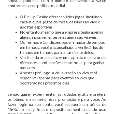
apostas políticas, com o número de eventos a variar
conforme a cena política mundial.
O Pin Up Casino oferece vários jogos, incluindo
caça-níqueis, jogos de mesa, cassinos ao vivo e
apostas esportivas.
No entanto, mesmo que a empresa tenha apenas
alguns inconvenientes, eles ainda são visíveis.
Os Termos e Condições podem mudar de tempos
em tempos, você é aconselhado a verificá-los de
tempos em tempos para estar ciente deles.
Você ainda precisa fazer uma aposta e se livrar de
diferentes combinações de símbolos para ganhar
nas slots.
Apostas pré-jogo, a visualização ao vivo está
disponível apenas para eventos ao vivo que
ocorrerão nos próximos dias.
Se não quiser experimentar as rodadas grátis e preferir
os bônus em dinheiro, essa promoção é para você. Ao
fazer login na sua conta, você receberá um bônus de
150% no seu primeiro depósito somente quando usar