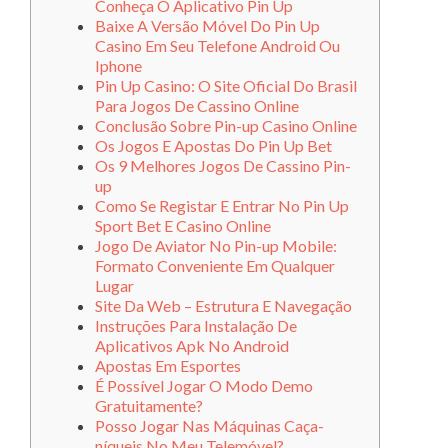
Conheça O Aplicativo Pin Up
Baixe A Versão Móvel Do Pin Up
Casino Em Seu Telefone Android Ou
Iphone
Pin Up Casino: O Site Oficial Do Brasil
Para Jogos De Cassino Online
Conclusão Sobre Pin-up Casino Online
Os Jogos E Apostas Do Pin Up Bet
Os 9 Melhores Jogos De Cassino Pin-
up
Como Se Registar E Entrar No Pin Up
Sport Bet E Casino Online
Jogo De Aviator No Pin-up Mobile:
Formato Conveniente Em Qualquer
Lugar
Site Da Web – Estrutura E Navegação
Instruções Para Instalação De
Aplicativos Apk No Android
Apostas Em Esportes
É Possível Jogar O Modo Demo
Gratuitamente?
Posso Jogar Nas Máquinas Caça-
níqueis No Meu Telemóvel?