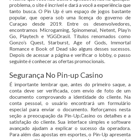
problema, o site é incrível e dará a você a experiência que
tanto busca. O Pin Up é um espaço de jogos bastante
popular, que opera sob uma licença do governo de
Curaçao desde 2019. Entre os desenvolvedores,
encontramos Microgaming, Spinomenal, Netent, Play’n
Go, Playtech e YGGDrasil. Títulos renomados como
Gonzo’s Quest, Starburst, Age of Gods, Immortal
Romance e Book of Dead são alguns desses sucessos.
Depois de acessar a página e verificar o lobby, o passo
seguinte é conhecer as ofertas promocionais.
Segurança No Pin-up Casino
É importante lembrar que, antes do primeiro saque, a
conta deve ser verificada, com envio de foto de um
documento comprovando a identidade do cliente. Na
conta pessoal, o usuário encontrará um formulário
especial para enviar o documento. Reforçamos nesta
seção a preocupação da Pin-Up.Casino os detalhes e a
satisfação do cliente. Sua interface simples e software
avançado ajudam a explicar o sucesso da operadora.
Para além das apostas em esportes, o Pin-Up apresenta