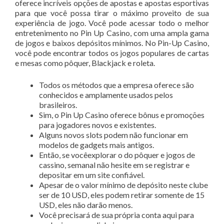
oferece incríveis opções de apostas e apostas esportivas
para que você possa tirar o máximo proveito de sua
experiência de jogo. Você pode acessar todo o melhor
entretenimento no Pin Up Casino, com uma ampla gama
de jogos e baixos depósitos mínimos. No Pin-Up Casino,
você pode encontrar todos os jogos populares de cartas
e mesas como pôquer, Blackjack e roleta.
Todos os métodos que a empresa oferece são
conhecidos e amplamente usados pelos
brasileiros.
Sim, o Pin Up Casino oferece bônus e promoções
para jogadores novos e existentes.
Alguns novos slots podem não funcionar em
modelos de gadgets mais antigos.
Então, se vocêexplorar o do pôquer e jogos de
cassino, semanal não hesite em se registrar e
depositar em um site confiável.
Apesar de o valor mínimo de depósito neste clube
ser de 10 USD, eles podem retirar somente de 15
USD, eles não darão menos.
Você precisará de sua própria conta aqui para