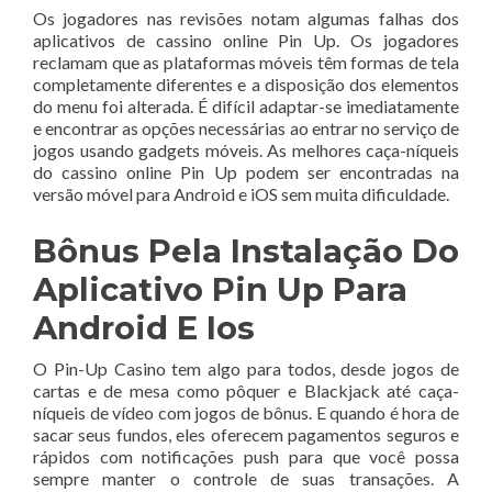
Os jogadores nas revisões notam algumas falhas dos
aplicativos de cassino online Pin Up. Os jogadores
reclamam que as plataformas móveis têm formas de tela
completamente diferentes e a disposição dos elementos
do menu foi alterada. É difícil adaptar-se imediatamente
e encontrar as opções necessárias ao entrar no serviço de
jogos usando gadgets móveis. As melhores caça-níqueis
do cassino online Pin Up podem ser encontradas na
versão móvel para Android e iOS sem muita dificuldade.
Bônus Pela Instalação Do
Aplicativo Pin Up Para
Android E Ios
O Pin-Up Casino tem algo para todos, desde jogos de
cartas e de mesa como pôquer e Blackjack até caça-
níqueis de vídeo com jogos de bônus. E quando é hora de
sacar seus fundos, eles oferecem pagamentos seguros e
rápidos com notificações push para que você possa
sempre manter o controle de suas transações. A