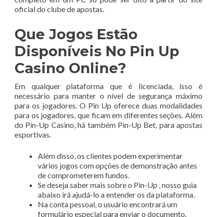
oficial do clube de apostas.
Que Jogos Estão
Disponíveis No Pin Up
Casino Online?
Em qualquer plataforma que é licenciada, isso é
necessário para manter o nível de segurança máximo
para os jogadores. O Pin Up oferece duas modalidades
para os jogadores, que ficam em diferentes seções. Além
do Pin-Up Casino, há também Pin-Up Bet, para apostas
esportivas.
Além disso, os clientes podem experimentar
vários jogos com opções de demonstração antes
de comprometerem fundos.
Se deseja saber mais sobre o Pin-Up , nosso guia
abaixo irá ajudá-lo a entender os da plataforma.
Na conta pessoal, o usuário encontrará um
formulário especial para enviar o documento.