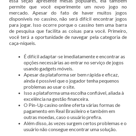
essa seção apresente mesas populares, ela também
permite que você experimente um novo jogo no
mercado. Apesar do fato de haver muitos jogos
disponíveis no cassino, não será difícil encontrar jogos
para jogar. Isso ocorre porque o cassino tem uma barra
de pesquisa que facilita as coisas para você. Primeiro,
você terá a oportunidade de navegar pela categoria de
caça-níqueis.
É difícil adaptar-se imediatamente e encontrar as
opções necessárias ao entrar no serviço de jogos
usando gadgets móveis.
Apesar da plataforma ser bem rápida e eficaz,
ainda é possível que o jogador tenha pequenos
problemas ao usar o site.
Isso a plataforma uma escolha confiável, aliada à
excelência na gestão financeira.
O Pin-Up casino online oferta várias formas de
pagamento em Real Brasileiro e também em
outras moedas, caso o usuário prefira.
Além disso, às vezes surgem certos problemas e o
usuário não consegue encontrar uma solução.