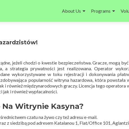
Ir
al
About Us
Programs
Vol
contenido
azardzistów!
ządne, jeżeli chodzi o kwestie bezpieczeństwa. Gracze, mogą być
a, a strategia prywatności jest realizowana. Operator wykor
 dane wykorzystywane w toku rejestracji i dokonywania płatn
o zdobywająca popularność witryna hazardowa, która powstała
jak i również międzynarodowych graczy. Licencja tego operatora
 jak i również wypłacalności.
 Na Witrynie Kasyna?
średnictwem czatu na żywo czy też adresu e-mail.
raz z siedzibą pod adresem Katalanou 1, Flat/Office 101, Aglantzi