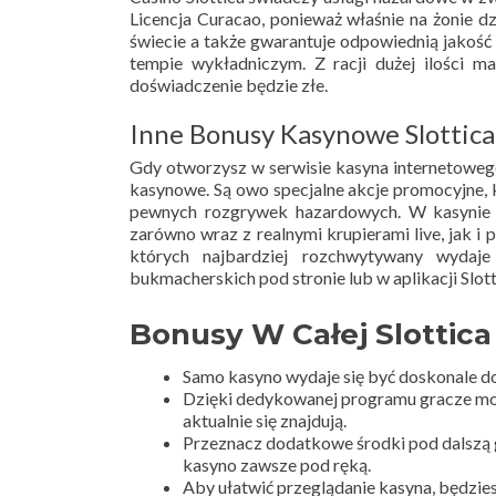
Licencja Curacao, ponieważ właśnie na żonie d
świecie a także gwarantuje odpowiednią jakość 
tempie wykładniczym. Z racji dużej ilości mar
doświadczenie będzie złe.
Inne Bonusy Kasynowe Slottica
Gdy otworzysz w serwisie kasyna internetoweg
kasynowe. Są owo specjalne akcje promocyjne, 
pewnych rozgrywek hazardowych. W kasynie Sl
zarówno wraz z realnymi krupierami live, jak i
których najbardziej rozchwytywany wydaje
bukmacherskich pod stronie lub w aplikacji Slott
Bonusy W Całej Slottic
Samo kasyno wydaje się być doskonale d
Dzięki dedykowanej programu gracze mog
aktualnie się znajdują.
Przeznacz dodatkowe środki pod dalszą g
kasyno zawsze pod ręką.
Aby ułatwić przeglądanie kasyna, będzie