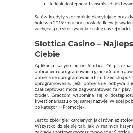
Jednak dostępność transmisji dzięki żywo 
Są ów kredyty szczególnie ekscytujące oraz dy
hold win 2019 roku oraz posiada licencję wydan
zachęcają do skorzystania z usług naszej marki.
Slottica Casino – Najle
Ciebie
Aplikacja kasyno online Slottica 46 przezn
pobraniem oprogramowania gracze Slotica powin
pobieranie oprogramowania firm trzecich spośr
oprogramowania, jeśli pobieranie odbywa się 
zaakceptować może zagwarantować fair play, j
źródeł. Graczom wspomina się o dostępności
kwestionariuszu o tej samej nazwie. Więcej po
po kategorii «Promocje».
Jest to zbiór gier karcianych jak i również stoł
Wszystko dzieje się tak, jak w realnych kasy
zakłady sportowe możesz typować w Slottica K