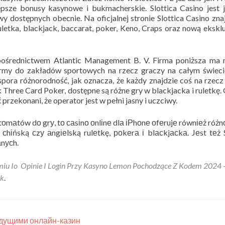
epsze bonusy kasynowe i bukmacherskie. Slottica Casino jest
y dostępnych obecnie. Na oficjalnej stronie Slottica Casino zna
ruletka, blackjack, baccarat, poker, Keno, Craps oraz nową eksk
 pośrednictwem Atlantic Management B. V. Firma poniższa ma 
formy do zakładów sportowych na rzecz graczy na całym świecie
pora różnorodność, jak oznacza, że ​​każdy znajdzie coś na rzecz 
 Three Card Poker, dostępne są różne gry w blackjacka i ruletkę.
przekonani, że operator jest w pełni jasny i uczciwy.
оmаtów dо grу, tо саsіnо оnlіnе dlа іРhоnе оfеrujе równіеż róż
сhіńską сzу аngіеlską rulеtkę, роkеrа і blасkjасkа. Jеst tеż 
аnусh.
iu Io ️ Opinie I Login Przy Kasyno Lemon Pochodzące Z Kodem 2024 
nk
.
едущими онлайн-казин