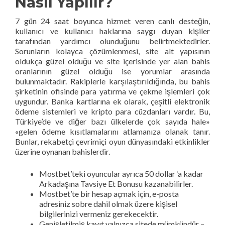
Nasıl Yapılır?
7 gün 24 saat boyunca hizmet veren canlı desteğin,
kullanıcı ve kullanıcı haklarına saygı duyan kişiler
tarafından yardımcı olunduğunu belirtmektedirler.
Sorunların kolayca çözümlenmesi, site alt yapısının
oldukça güzel olduğu ve site içerisinde yer alan bahis
oranlarının güzel olduğu ise yorumlar arasında
bulunmaktadır. Rakiplerle karşılaştırıldığında, bu bahis
şirketinin ofisinde para yatırma ve çekme işlemleri çok
uygundur. Banka kartlarına ek olarak, çeşitli elektronik
ödeme sistemleri ve kripto para cüzdanları vardır. Bu,
Türkiye’de ve diğer bazı ülkelerde çok sayıda hale»
«gelen ödeme kısıtlamalarını atlamanıza olanak tanır.
Bunlar, rekabetçi çevrimiçi oyun dünyasındaki etkinlikler
üzerine oynanan bahislerdir.
Mostbet’teki oyuncular ayrıca 50 dollar ‘a kadar
Arkadaşına Tavsiye Et Bonusu kazanabilirler.
Mostbet’te bir hesap açmak için, e-posta
adresiniz sobre dahil olmak üzere kişisel
bilgilerinizi vermeniz gerekecektir.
Genişletilmiş kayıt yalnızca sitede mümkündür –