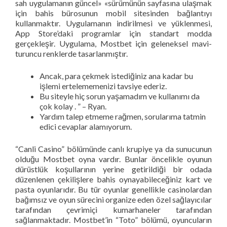
sah uygulamanın güncel» «sürümünün sayfasına ulaşmak
için bahis bürosunun mobil sitesinden bağlantıyı
kullanmaktır. Uygulamanın indirilmesi ve yüklenmesi,
App Store’daki programlar için standart modda
gerçekleşir. Uygulama, Mostbet için geleneksel mavi-
turuncu renklerde tasarlanmıştır.
Ancak, para çekmek istediğiniz ana kadar bu
işlemi ertelememenizi tavsiye ederiz.
Bu siteyle hiç sorun yaşamadım ve kullanımı da
çok kolay . ” – Ryan.
Yardım talep etmeme rağmen, sorularıma tatmin
edici cevaplar alamıyorum.
“Canli Casino” bölümünde canlı krupiye ya da sunucunun
olduğu Mostbet oyna vardır. Bunlar öncelikle oyunun
dürüstlük koşullarının yerine getirildiği bir odada
düzenlenen çekilişlere bahis oynayabileceğiniz kart ve
pasta oyunlarıdır. Bu tür oyunlar genellikle casinolardan
bağımsız ve oyun sürecini organize eden özel sağlayıcılar
tarafından çevrimiçi kumarhaneler tarafından
sağlanmaktadır. Mostbet’in “Toto” bölümü, oyuncuların