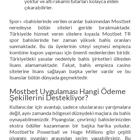
yoktur ve altı rakamlı tutarları kolayca elden
çıkarabilirler.
Spor» «bahislerinde verilen oranlar bakımından Mostbet
neredeyse bütün siteleri geride bırakmaktadır.
Türkiye’de hizmet veren sitelere kıyasla Mostbet TR
spor bahislerinde her zaman yüksek bahis oranları
sunmaktadır. Bu da üyelerinin siteyi seçmesi empieza
kombine kupon yapması için önemli nedenlerden biridir.
Türkiye’deki yasalar nedeniyle bahis şirketleri ülkeden
lisans alamamaktadır. Fakat, bahis empieza casino
sitelerine lisans sağlayan başka yerler vardır ve bu
lisanslar bütün dünyada geçmektedir.
Mostbet Uygulaması Hangi Ödeme
Şekillerini Destekliyor?
Kullanıcılar için avantajı, sadece uluslararası yarışmalara
değil, aynı zamanda bölgesel düzeydeki maçlara da bahis
oynayabilmenizdir. Piyangolar, çevrimiçi bahislerinizden
ekstra ödüller kazanmanın bir başka harika yoludur.
Mostbet’te Powerball ve Huge Millions gibi çeşitli
piyango oyunları arasından seçim yapabilirsiniz. Bu