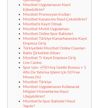
Mostbet Uygulamasını Nasıl
Edinebilirim?
Mostbet Promosyon Kodları
Mostbet Kazancımı Nasıl Çekebilirim?
Mostbet’e Kayıt Olmak
Mostbet Mobil Uygulaması
Mostbet Online Spor Bahisleri
Mostbet Türkiye Kumarhanesine Kayıt
Empieza Giriş
Türkiye’deki Mostbet Online Oyunları
Bahis Şirketinin Itibarı
Mostbet Tr Kayıt Empieza Giriş
Live Casino
Spor Için» «0 Hoş Geldin Bonusu + 1
Afin De Yatırma Işlemi Için 50 Free
Moves (fs)
Mostbet Türkiye
Mostbet Uygulamasını Kullanarak
Müşteri Hizmetlerine Nasıl
Ulaşabilirim?
Mostbet’te Spor Bahisleri Nasıl
Yapılır?