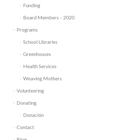
Funding
Board Members – 2020
Programs
School Libraries
Greenhouses
Health Services
Weaving Mothers
Volunteering
Donating
Donación
Contact
Blog