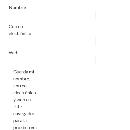
Nombre
Correo
electrónico
Web
Guarda mi
nombre,
correo
electrónico
y web en
este
navegador
para la
próxima vez