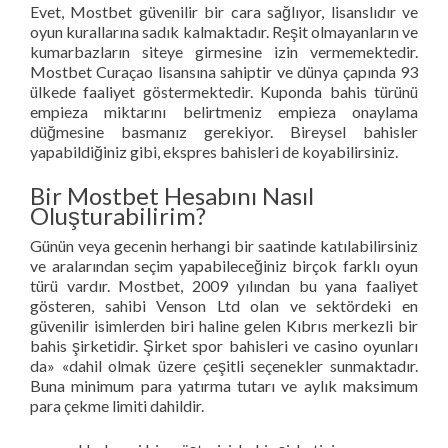
Evet, Mostbet güvenilir bir cara sağlıyor, lisanslıdır ve
oyun kurallarına sadık kalmaktadır. Reşit olmayanların ve
kumarbazların siteye girmesine izin vermemektedir.
Mostbet Curaçao lisansına sahiptir ve dünya çapında 93
ülkede faaliyet göstermektedir. Kuponda bahis türünü
empieza miktarını belirtmeniz empieza onaylama
düğmesine basmanız gerekiyor. Bireysel bahisler
yapabildiğiniz gibi, ekspres bahisleri de koyabilirsiniz.
Bir Mostbet Hesabını Nasıl
Oluşturabilirim?
Günün veya gecenin herhangi bir saatinde katılabilirsiniz
ve aralarından seçim yapabileceğiniz birçok farklı oyun
türü vardır. Mostbet, 2009 yılından bu yana faaliyet
gösteren, sahibi Venson Ltd olan ve sektördeki en
güvenilir isimlerden biri haline gelen Kıbrıs merkezli bir
bahis şirketidir. Şirket spor bahisleri ve casino oyunları
da» «dahil olmak üzere çeşitli seçenekler sunmaktadır.
Buna minimum para yatırma tutarı ve aylık maksimum
para çekme limiti dahildir.