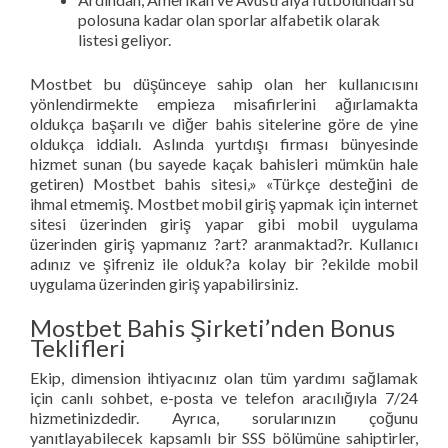
polosuna kadar olan sporlar alfabetik olarak
listesi geliyor.
Mostbet bu düşünceye sahip olan her kullanıcısını
yönlendirmekte empieza misafirlerini ağırlamakta
oldukça başarılı ve diğer bahis sitelerine göre de yine
oldukça iddialı. Aslında yurtdışı firması bünyesinde
hizmet sunan (bu sayede kaçak bahisleri mümkün hale
getiren) Mostbet bahis sitesi,» «Türkçe desteğini de
ihmal etmemiş. Mostbet mobil giriş yapmak için internet
sitesi üzerinden giriş yapar gibi mobil uygulama
üzerinden giriş yapmanız ?art? aranmaktad?r. Kullanıcı
adınız ve şifreniz ile olduk?a kolay bir ?ekilde mobil
uygulama üzerinden giriş yapabilirsiniz.
Mostbet Bahis Şirketi’nden Bonus
Teklifleri
Ekip, dimension ihtiyacınız olan tüm yardımı sağlamak
için canlı sohbet, e-posta ve telefon aracılığıyla 7/24
hizmetinizdedir. Ayrıca, sorularınızın çoğunu
yanıtlayabilecek kapsamlı bir SSS bölümüne sahiptirler,