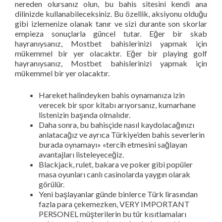
nereden olursanız olun, bu bahis sitesini kendi ana
dilinizde kullanabileceksiniz. Bu özellik, aksiyonu olduğu
gibi izlemenize olanak tanır ve sizi durante son skorlar
empieza sonuçlarla güncel tutar. Eğer bir skab
hayranıysanız, Mostbet bahislerinizi yapmak için
mükemmel bir yer olacaktır. Eğer bir playing golf
hayranıysanız, Mostbet bahislerinizi yapmak için
mükemmel bir yer olacaktır.
Hareket halindeyken bahis oynamanıza izin
verecek bir spor kitabı arıyorsanız, kumarhane
listenizin başında olmalıdır.
Daha sonra, bu bahisçide nasıl kaydolacağınızı
anlatacağız ve ayrıca Türkiye’den bahis severlerin
burada oynamayı» «tercih etmesini sağlayan
avantajları listeleyeceğiz.
Blackjack, rulet, bakara ve poker gibi popüler
masa oyunları canlı casinolarda yaygın olarak
görülür.
Yeni başlayanlar günde binlerce Türk lirasından
fazla para çekemezken, VERY IMPORTANT
PERSONEL müşterilerin bu tür kısıtlamaları