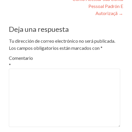
Pessoal Padrón E
Autorizaçã
→
Deja una respuesta
Tu dirección de correo electrónico no será publicada.
Los campos obligatorios están marcados con
*
Comentario
*