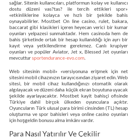
sağlar. Sitenin kullanıcıları, platformun kolay ve kullanıcı
dostu düzeni vas?tas? ile tercih ettikleri spor»
«etkinliklerine kolayca ve hızlı bir şekilde bahis
oynayabilirler. Mostbet On line casino, rulet, bakara,
baccarat gibi klasikleri içeren heyecan verici bir kumar
oyunları yelpazesi sunmaktadır. Hem casinoda hem de
bahis şirketinde ortak bir hesap kullanıldığı için ayrı bir
kayıt veya yetkilendirme gerekmez. Canlı krupiyer
oyunları ve popüler Aviator, Jet x, Blessed Jet oyunları
mevcuttur
sportendurance-evo.com
.
Web sitesinin mobil» «versiyonuna erişmek için net
sitesini mobil cihazınızın tarayıcısından ziyaret edin. Web
sitesi, bir mobil cihaz kullandığınızı otomatik olarak
algılayacak ve düzeni daha küçük ekran boyutuna uyacak
şekilde ayarlayacaktır. Mostbet kayit bahisçi ofisinde
Türkiye dahil birçok ülkeden oyunculara açıktır.
Oyuncuların Türk ulusal para birimi cinsinden (TL) hesap
oluşturma ve spor bahisleri veya online casino oyunları
için hoşgeldin bonusu alma imkânı vardır.
Para Nasıl Yatırılır Ve Çekilir