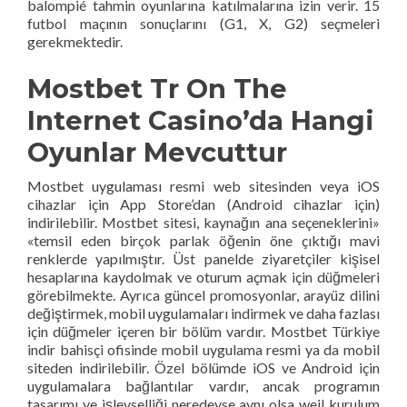
balompié tahmin oyunlarına katılmalarına izin verir. 15
futbol maçının sonuçlarını (G1, X, G2) seçmeleri
gerekmektedir.
Mostbet Tr On The
Internet Casino’da Hangi
Oyunlar Mevcuttur
Mostbet uygulaması resmi web sitesinden veya iOS
cihazlar için App Store’dan (Android cihazlar için)
indirilebilir. Mostbet sitesi, kaynağın ana seçeneklerini»
«temsil eden birçok parlak öğenin öne çıktığı mavi
renklerde yapılmıştır. Üst panelde ziyaretçiler kişisel
hesaplarına kaydolmak ve oturum açmak için düğmeleri
görebilmekte. Ayrıca güncel promosyonlar, arayüz dilini
değiştirmek, mobil uygulamaları indirmek ve daha fazlası
için düğmeler içeren bir bölüm vardır. Mostbet Türkiye
indir bahisçi ofisinde mobil uygulama resmi ya da mobil
siteden indirilebilir. Özel bölümde iOS ve Android için
uygulamalara bağlantılar vardır, ancak programın
tasarımı ve işlevselliği neredeyse aynı olsa weil kurulum