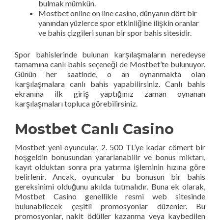
bulmak mümkün.
Mostbet online on line casino, dünyanın dört bir
yanından yüzlerce spor etkinliğine ilişkin oranlar
ve bahis çizgileri sunan bir spor bahis sitesidir.
Spor bahislerinde bulunan karşılaşmaların neredeyse
tamamına canlı bahis seçeneği de Mostbet’te bulunuyor.
Günün her saatinde, o an oynanmakta olan
karşılaşmalara canlı bahis yapabilirsiniz. Canlı bahis
ekranına ilk giriş yaptığınız zaman oynanan
karşılaşmaları topluca görebilirsiniz.
Mostbet Canlı Casino
Mostbet yeni oyuncular, 2. 500 TL’ye kadar cömert bir
hoşgeldin bonusundan yararlanabilir ve bonus miktarı,
kayıt olduktan sonra pra yatırma işleminin hızına göre
belirlenir. Ancak, oyuncular bu bonusun bir bahis
gereksinimi olduğunu akılda tutmalıdır. Buna ek olarak,
Mostbet Casino genellikle resmi web sitesinde
bulunabilecek çeşitli promosyonlar düzenler. Bu
promosyonlar, nakit ödüller kazanma veya kaybedilen