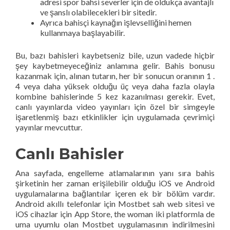
adresi spor bahsi severler için de oldukça avantajlı
ve şanslı olabilecekleri bir sitedir.
Ayrıca bahisçi kaynağın işlevselliğini hemen
kullanmaya başlayabilir.
Bu, bazı bahisleri kaybetseniz bile, uzun vadede hiçbir
şey kaybetmeyeceğiniz anlamına gelir. Bahis bonusu
kazanmak için, alınan tutarın, her bir sonucun oranının 1 .
4 veya daha yüksek olduğu üç veya daha fazla olayla
kombine bahislerinde 5 kez kazanılması gerekir. Evet,
canlı yayınlarda video yayınları için özel bir simgeyle
işaretlenmiş bazı etkinlikler için uygulamada çevrimiçi
yayınlar mevcuttur.
Canlı Bahisler
Ana sayfada, engelleme atlamalarının yanı sıra bahis
şirketinin her zaman erişilebilir olduğu iOS ve Android
uygulamalarına bağlantılar içeren ek bir bölüm vardır.
Android akıllı telefonlar için Mostbet sah web sitesi ve
iOS cihazlar için App Store, the woman iki platformla de
uma uyumlu olan Mostbet uygulamasının indirilmesini