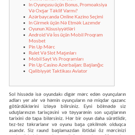
In Oyunçusu üçün Bonus, Promoaksiya
Və Oxşar Təklif Varmı?
Azərbaycanda Online Kazino Seçimi
In Girmek üçün Nə Etmək Lazımdır
Oyunun Xüsusiyyətləri
Android Və İos üçün Mobil Proqram
Mosbet
Pin Up Mərc
Rulet Və Slot Maşınları
Mobil Sayt Vs Proqramları
Pin Up Casino Azerbaijan: Başlanğıc
Qalibiyyət Taktikası Aviator
Sol hissədə isə oyundakı digər mərc edən oyunçuların
adları yer alır və həmin oyunçuların nə miqdar qazanc
götürdüklərini izləyə bilirsiniz. Eyni bölmədə siz
uduşlarınızın tarixçəsini və təyyarənin son uçuşlarının
tarixini də tapa bilərsiniz. Hər bir oyun daha sürətlidir,
tez-tez təkrarlanır və oyunu başa çəkilmək olduqca
asandır. Siz raund başlamazdan ibtidai öz mərcinizi