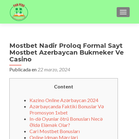
CAMBI
Mostbet Nadir Proloq Formal Sayt
Mostbet Azerbaycan Bukmeker Ve
Casino
Publicada en
22 marzo, 2024
Content
Kazino Online Azərbaycan 2024
Azərbaycanda Faktiki Bonuslar Və
Promosyon 1xbet
In-də Oyunlar ötrü Bonusları Necə
Əldə Eləmək Olar?
Cari Mostbet Bonusları
Online Idman Mərcləri