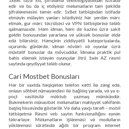
1xBet təzə SSL şifrələmə texnologiyasından istifadə
edir və bu da iç etdiyiniz məlumatların tam şəkildə
şifrələnməsini təmin edir. 1xBet tətbiqindən istifadə
etməyin mülayim yanları istədiyiniz hər yerdən mərc
etmək, gur mərc təcrübəsi və VPN tətbiqlərinə tələb
qalmamasıdır. Həm idman, həm də kazino üzrə sakit
gəldin bonusundan yararlana və yüksək bonuslar əldə
edə bilərsiniz. Həmçinin ziddiyyətli kateqoriyalarda,
uçurumlu günlərdə, idman növləri və oyunlar üzrə
müxtəlif bonuslar da mövcuddur. İdmana praktik pul
bahis eləmək istəyən oyunçular ötrü 1win AZ rəsmi
saytında qeydiyyat tələb olunur.
Cari Mostbet Bonusları
Hər bir vaxtda həqiqətən telefon xətti ilə zəng edə,
onlayn söhbət nümayəndəsi ilə bağlılıq yarada, və ya e-
poçt vasitəsilə məktub yazmaq mümkündür.
Bukmekerin münasibət məlumatları mahiyyət səhifənin
başlıq hissəsində göstərilir. Və daha yaxşı tərəfi – mobil
tətbiqetmə Rəsmi veb saytın funksionallığını eynən
təkrarlayır. Məlumatların işlənməsi və modulların
yüklənməsi sürətində ağıllı bir proqram internet