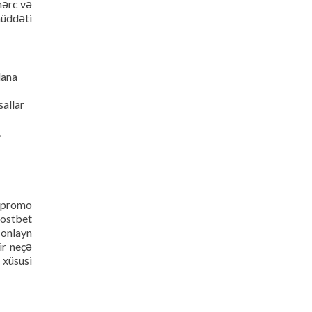
mərc və
müddəti
lana
allar
.
a promo
Mostbet
 onlayn
ir neçə
xüsusi