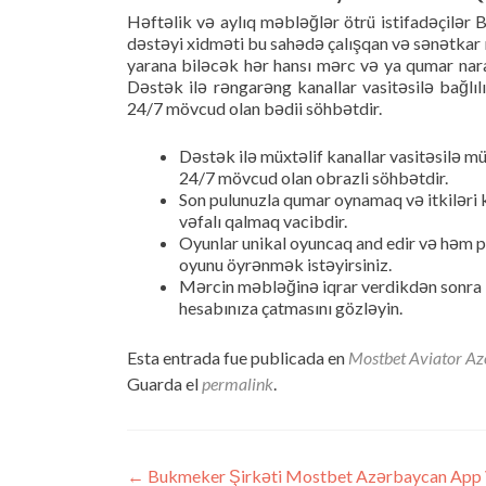
Həftəlik və aylıq məbləğlər ötrü istifadəçilər 
dəstəyi xidməti bu sahədə çalışqan və sənətkar m
yarana biləcək hər hansı mərc və ya qumar nara
Dəstək ilə rəngarəng kanallar vasitəsilə bağlıl
24/7 mövcud olan bədii söhbətdir.
Dəstək ilə müxtəlif kanallar vasitəsilə mü
24/7 mövcud olan obrazli söhbətdir.
Son pulunuzla qumar oynamaq və itkiləri
vəfalı qalmaq vacibdir.
Oyunlar unikal oyuncaq and edir və həm pr
oyunu öyrənmək istəyirsiniz.
Mərcin məbləğinə iqrar verdikdən sonra 
hesabınıza çatmasını gözləyin.
Esta entrada fue publicada en
Mostbet Aviator A
Guarda el
permalink
.
Navegación
←
Bukmeker Şirkəti Mostbet Azərbaycan App