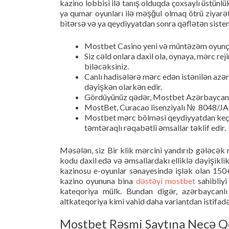
kazino lobbisi ilə tanış olduqda çoxsaylı üstün
ya qumar oyunları ilə məşğul olmaq ötrü ziyarət
bitərsə və ya qeydiyyatdan sonra qəflətən sistem
Mostbet Casino yeni və müntəzəm oyunçula
Siz cəld onlara daxil ola, oynaya, mərc re
biləcəksiniz.
Canlı hadisələrə mərc edən istənilən az
dəyişkən olarkən edir.
Gördüyünüz qədər, Mostbet Azərbaycandan
MostBet, Curacao lisenziyalı № 8048/JAZ
Mostbet mərc bölməsi qeydiyyatdan keçmiş
təmtəraqlı rəqabətli əmsallar təklif edir.
Məsələn, siz Bir klik mərcini yandırıb gələcək 
kodu daxil edə və əmsallardakı elliklə dəyişikl
kazinosu e-oyunlar sənayesində işlək olan 150+
kazino oyununa bina
dəstəyi mostbet
sahibliyi
kateqoriya mülk. Bundan digər, azərbaycanl
altkateqoriya kimi vahid daha variantdan istifad
Mostbet Rəsmi Saytına Necə Q