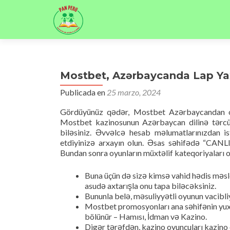
Mostbet, Azərbaycanda Lap Yax
Publicada en
25 marzo, 2024
Gördüyünüz qədər, Mostbet Azərbaycandan ol
Mostbet kazinosunun Azərbaycan dilinə tərcü
biləsiniz. Əvvəlcə hesab məlumatlarınızdan 
etdiyinizə arxayın olun. Əsas səhifədə “CANLI”
Bundan sonra oyunların müxtəlif kateqoriyaları 
Buna üçün də sizə kimsə vahid hədis məsl
asudə axtarışla onu tapa biləcəksiniz.
Bununla belə, məsuliyyətli oyunun vacibli
Mostbet promosyonları ana səhifənin yuxa
bölünür – Hamısı, İdman və Kazino.
Digər tərəfdən, kazino oyunçuları kazino 