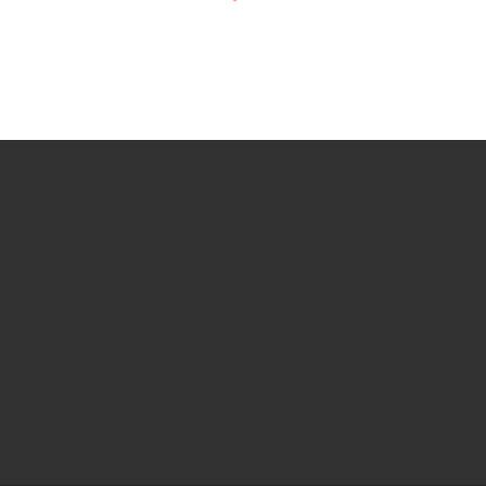
de
entradas