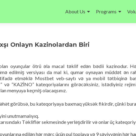
Ir
al
About Us
Programs
Vol
contenido
şı Onlayn Kazinolardan Biri
an oyunçular ötrü əla macal təklif edən bədii kazinodur. Hə
mə edilmiş versiyası da mal ki, qumar oynayan müddət ən ra
istifadə etməklə Mostbet veb-saytı və ya mobil tətbiqinə ba
 və “KAZİNO” kateqoriyalarını görəcəksiniz, istədiyiniz rejimi
olan menyuya keçmiş olacaqsınız.
əhət görübsə, bu kateqoriyaya baxmaq yüksək fikirdir, çünki bur
yini unutmamalıyıq.
rısındakı Təkliflər sekmesinde yerləşdirilir və onlar üç kateqori
oyunlarına edilən hər mərc üçün pul toplaya və 9 səviyyənin hər ha