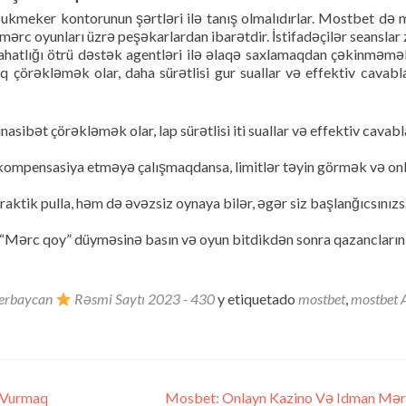
Bukmeker kontorunun şərtləri ilə tanış olmalıdırlar. Mostbet də 
ərc oyunları üzrə peşəkarlardan ibarətdir. İstifadəçilər seanslar
hatlığı ötrü dəstək agentləri ilə əlaqə saxlamaqdan çəkinməməli
ıq çörəkləmək olar, daha sürətlisi gur suallar və effektiv cavabl
nasibət çörəkləmək olar, lap sürətlisi iti suallar və effektiv cavabl
 kompensasiya etməyə çalışmaqdansa, limitlər təyin görmək və on
aktik pulla, həm də əvəzsiz oynaya bilər, əgər siz başlanğıcsınızs
“Mərc qoy” düyməsinə basın və oyun bitdikdən sonra qazancların
zerbaycan
Rəsmi Saytı 2023 - 430
y etiquetado
mostbet
,
mostbet 
 Vurmaq
Mosbet: Onlayn Kazino Və Idman Mər