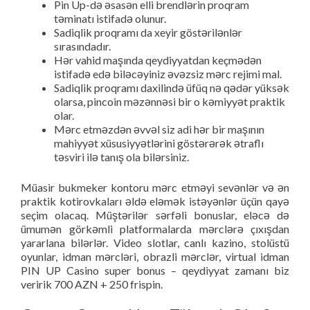
Pin Up-də əsasən elli brendlərin proqram
təminatı istifadə olunur.
Sadiqlik proqramı da xeyir göstərilənlər
sırasındadır.
Hər vahid maşında qeydiyyatdan keçmədən
istifadə edə biləcəyiniz əvəzsiz mərc rejimi mal.
Sadiqlik proqramı daxilində üfüq nə qədər yüksək
olarsa, pincoin məzənnəsi bir o kəmiyyət praktik
olar.
Mərc etməzdən əvvəl siz adi hər bir maşının
mahiyyət xüsusiyyətlərini göstərərək ətraflı
təsviri ilə tanış ola bilərsiniz.
Müasir bukmeker kontoru mərc etməyi sevənlər və ən
praktik kotirovkaları əldə eləmək istəyənlər üçün qayə
seçim olacaq. Müştərilər sərfəli bonuslar, eləcə də
ümumən görkəmli platformalarda mərclərə çıxışdan
yararlana bilərlər. Video slotlar, canlı kazino, stolüstü
oyunlar, idman mərcləri, obrazli mərclər, virtual idman
PIN UP Casino super bonus – qeydiyyat zamanı biz
veririk 700 AZN + 250 frispin.