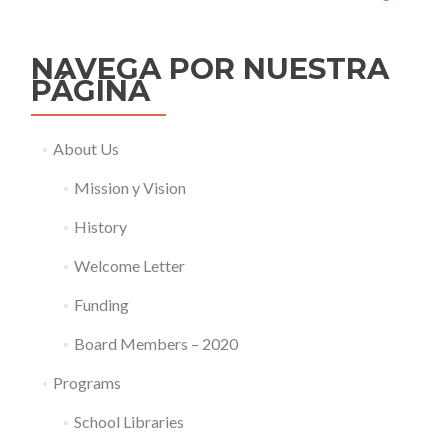
NAVEGA POR NUESTRA
PÁGINA
About Us
Mission y Vision
History
Welcome Letter
Funding
Board Members – 2020
Programs
School Libraries