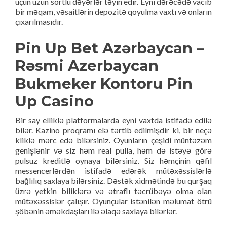
üçün uzun sortlu dəyərlər təyin edir. Eyni dərəcədə vacib
bir məqam, vəsaitlərin depozitə qoyulma vaxtı və onların
çıxarılmasıdır.
Pin Up Bet Azərbaycan –
Rəsmi Azerbaycan
Bukmeker Kontoru Pin
Up Casino
Bir say elliklə platformalarda eyni vaxtda istifadə edilə
bilər. Kazino proqramı elə tərtib edilmişdir ki, bir neçə
kliklə mərc edə bilərsiniz. Oyunların çeşidi müntəzəm
genişlənir və siz həm real pulla, həm də istəyə görə
pulsuz kreditlə oynaya bilərsiniz. Siz həmçinin qəfil
messencerlərdən istifadə edərək mütəxəssislərlə
bağlılıq saxlaya bilərsiniz. Dəstək xidmətində bu qurşaq
üzrə yetkin biliklərə və ətraflı təcrübəyə olma olan
mütəxəssislər çalışır. Oyunçular istənilən məlumat ötrü
şöbənin əməkdaşları ilə əlaqə saxlaya bilərlər.