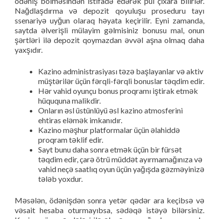
ödəniş bölməsindən istifadə edərək pul çıxara bilirlər.
Nağdlaşdırma və depozit qoyuluşu proseduru tayı
ssenariyə uyğun olaraq həyata keçirilir. Eyni zamanda,
saytda əlverişli mülayim gəlmisiniz bonusu mal, onun
şərtləri ilə depozit qoymazdan əvvəl aşna olmaq daha
yaxşıdır.
Kazino administrasiyası təzə başlayanlar və aktiv
müştərilər üçün fərqli-fərqli bonuslar təqdim edir.
Hər vahid oyunçu bonus proqramı iştirak etmək
hüququna malikdir.
Onların əsl üstünlüyü əsl kazino atmosferini
ehtiras eləmək imkanıdır.
Kazino məşhur platformalar üçün əlahiddə
proqram təklif edir.
Sayt bunu daha sonra etmək üçün bir fürsət
təqdim edir, çarə ötrü müddət ayırmamağınıza və
vahid neçə saatlıq oyun üçün yağışda gəzməyinizə
tələb yoxdur.
Məsələn, ödənişdən sonra yetər qədər ara keçibsə və
vəsait hesaba oturmayıbsa, sədəqə istəyə bilərsiniz.