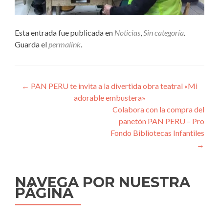
Esta entrada fue publicada en
Noticias
,
Sin categoría
.
Guarda el
permalink
.
Navegación
←
PAN PERU te invita a la divertida obra teatral «Mi
adorable embustera»
de
Colabora con la compra del
entradas
panetón PAN PERU – Pro
Fondo Bibliotecas Infantiles
→
NAVEGA POR NUESTRA
PÁGINA