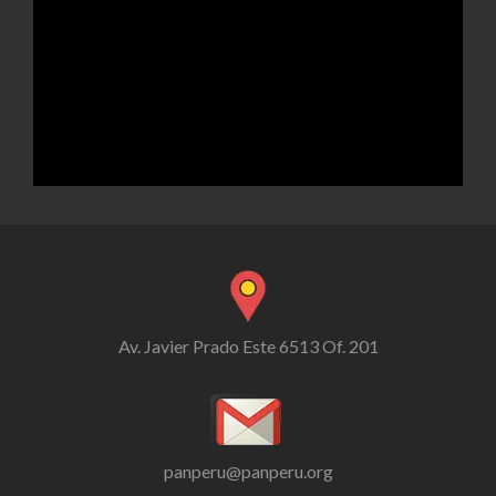
Av. Javier Prado Este 6513 Of. 201
panperu@panperu.org