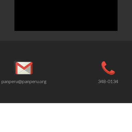
panperu@panperu.org
348-0134