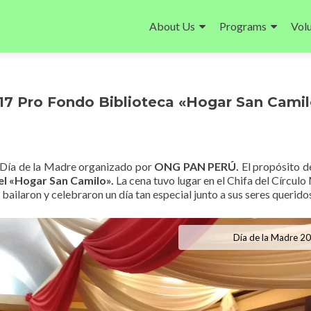
Ir
al
About Us
Programs
Vol
contenido
017 Pro Fondo Biblioteca «Hogar San Camil
el Día de la Madre organizado por
ONG PAN PERÚ.
El propósito d
el «Hogar San Camilo».
La cena tuvo lugar en el Chifa del Círculo 
bailaron y celebraron un día tan especial junto a sus seres querido
Día de la Madre 2