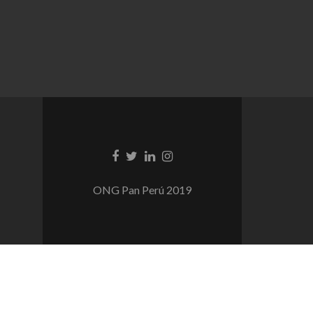
Enlace
Enlace
Enlace
Enlace
de
de
de
de
Facebook
Twitter
Linkedin
instagram
ONG Pan Perú 2019