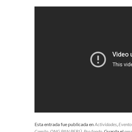
Esta entrada fue publicada en
Actividades
,
Evento
Camilo
,
ONG PAN PERÚ
,
Pro fondo
. Guarda el
per