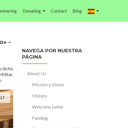
unteering
Donating
Contact
Blog
o» –
NAVEGA POR NUESTRA
PÁGINA
e dicho
About Us
Militar,
s.
Mission y Vision
History
017
Welcome Letter
Funding