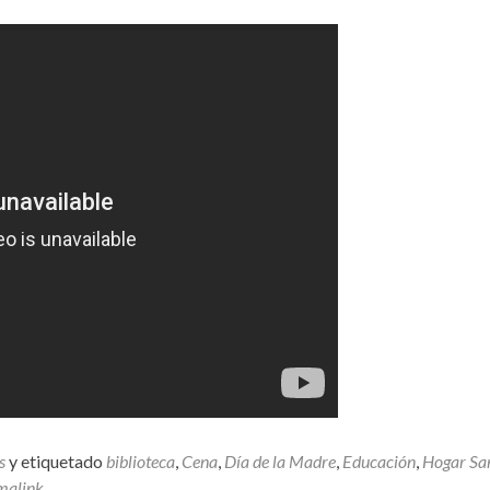
s
y etiquetado
biblioteca
,
Cena
,
Día de la Madre
,
Educación
,
Hogar Sa
malink
.