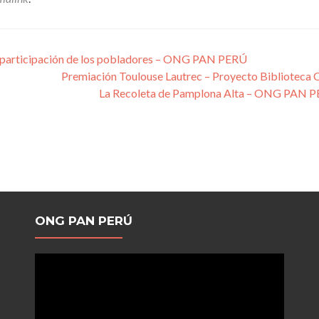
 participación de los pobladores – ONG PAN PERÚ
Premiación Toulouse Lautrec – Proyecto Biblioteca 
La Recoleta de Pamplona Alta – ONG PAN 
ONG PAN PERÚ