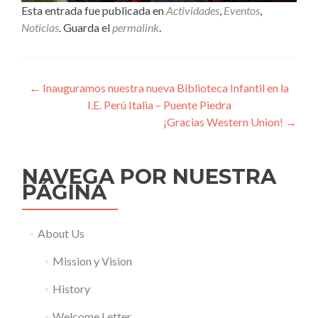
Esta entrada fue publicada en
Actividades
,
Eventos
,
Noticias
. Guarda el
permalink
.
Navegación
←
Inauguramos nuestra nueva Biblioteca Infantil en la
I.E. Perú Italia – Puente Piedra
de
¡Gracias Western Union!
→
entradas
NAVEGA POR NUESTRA
PÁGINA
About Us
Mission y Vision
History
Welcome Letter