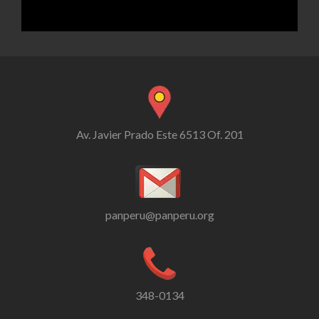
Av. Javier Prado Este 6513 Of. 201
panperu@panperu.org
348-0134