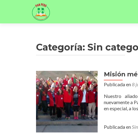
Categoría:
Sin catego
Misión m
Publicada en
8 j
Nuestro aliad
nuevamente a Pa
en especial, a l
Publicada en
Sin