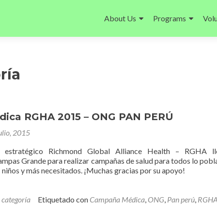
Ir
al
About Us
Programs
Vol
contenido
ría
édica RGHA 2015 – ONG PAN PERÚ
ulio, 2015
o estratégico Richmond Global Alliance Health – RGHA ll
mpas Grande para realizar campañas de salud para todos lo pobl
os niños y más necesitados. ¡Muchas gracias por su apoyo!
 categoría
Etiquetado con
Campaña Médica
,
ONG
,
Pan perú
,
RGH