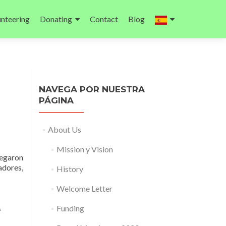
unteering
Donating
Contact
Blog
NAVEGA POR NUESTRA
PÁGINA
About Us
Mission y Vision
egaron
adores,
History
Welcome Letter
A
Funding