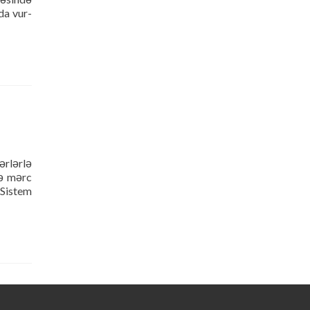
da vur-
er
n
ərlərlə
də mərc
Sistem