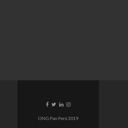
Enlace
Enlace
Enlace
Enlace
de
de
de
de
Facebook
Twitter
Linkedin
instagram
ONG Pan Perú 2019