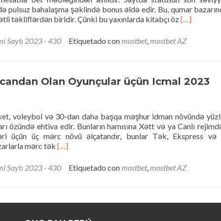
pulsuz bahalaşma şəklində bonus əldə edir. Bu, qumar bazarın
Leer
li təkliflərdən biridir. Çünki bu yaxınlarda kitabçı öz
[…]
másBukmek
Şirkəti
i Saytı 2023 - 430
Etiquetado con
mostbet
,
mostbet AZ
Mostbet
Azərbayca
App
Vurmaq
ycandan Olan Oyunçular üçün Icmal 2023
iket, voleybol və 30-dan daha başqa məşhur idman növündə yüzl
arı özündə ehtiva edir. Bunların hamısına Xətt və ya Canlı rejim
əri üçün üç mərc növü əlçatandır, bunlar Tək, Ekspress və 
Leer
azarlarla mərc tək
[…]
másMostbet
Mobil
i Saytı 2023 - 430
Etiquetado con
mostbet
,
mostbet AZ
Tətbiq:
Azərbaycandan
Olan
Oyunçular
üçün