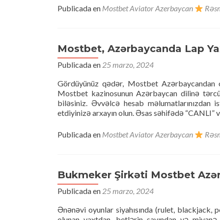
Onlayn
Publicada en
Mostbet Aviator Azerbaycan
Rəsm
Kazino
Və
Idman
Mərclər
Mostbet, Azərbaycanda Lap Yax
Publicada en
25 marzo, 2024
Gördüyünüz qədər, Mostbet Azərbaycandan ol
Mostbet kazinosunun Azərbaycan dilinə tərcü
biləsiniz. Əvvəlcə hesab məlumatlarınızdan 
etdiyinizə arxayın olun. Əsas səhifədə “CANLI” v
Publicada en
Mostbet Aviator Azerbaycan
Rəsm
Bukmeker Şirkəti Mostbet Az
Publicada en
25 marzo, 2024
Ənənəvi oyunlar siyahısında (rulet, blackjack,
olunan vaxtdan, betlərin sayından və miyanə 