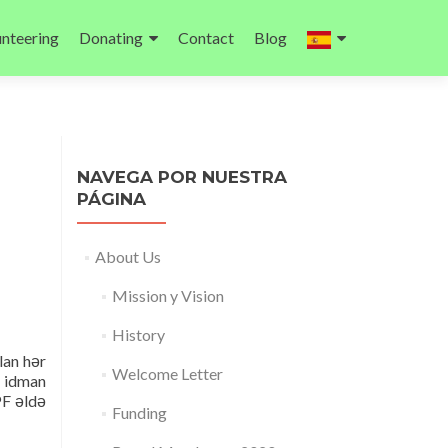
unteering
Donating
Contact
Blog
NAVEGA POR NUESTRA
PÁGINA
About Us
Mission y Vision
History
lan hər
Welcome Letter
ə idman
PF əldə
Funding