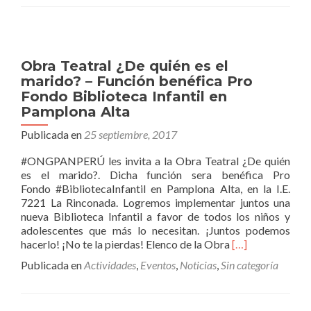
Benéfica
«¿De
quién
es
Obra Teatral ¿De quién es el
el
marido? – Función benéfica Pro
marido?»
Fondo Biblioteca Infantil en
fue
un
Pamplona Alta
éxito
Publicada en
25 septiembre, 2017
#ONGPANPERÚ les invita a la Obra Teatral ¿De quién
es el marido?. Dicha función sera benéfica Pro
Fondo #BibliotecaInfantil en Pamplona Alta, en la I.E.
7221 La Rinconada. Logremos implementar juntos una
nueva Biblioteca Infantil a favor de todos los niños y
adolescentes que más lo necesitan. ¡Juntos podemos
Leer
hacerlo! ¡No te la pierdas! Elenco de la Obra
[…]
másObra
Publicada en
Actividades
,
Eventos
,
Noticias
,
Sin categoría
Teatral
¿De
quién