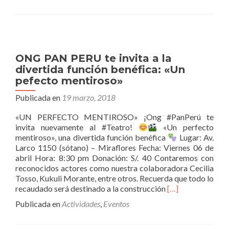
una
Biblioteca
en
Pamplona
Alta
ONG PAN PERU te invita a la
en
divertida función benéfica: «Un
alianza
pefecto mentiroso»
con
Perú
Publicada en
19 marzo, 2018
Goal
«UN PERFECTO MENTIROSO» ¡Ong #PanPerú te
invita nuevamente al #Teatro!
«Un perfecto
mentiroso», una divertida función benéfica
Lugar: Av.
Larco 1150 (sótano) – Miraflores Fecha: Viernes 06 de
abril Hora: 8:30 pm Donación: S/. 40 Contaremos con
reconocidos actores como nuestra colaboradora Cecilia
Tosso, Kukuli Morante, entre otros. Recuerda que todo lo
Leer
recaudado será destinado a la construcción
[…]
másONG
Publicada en
Actividades
,
Eventos
PAN
PERU
te