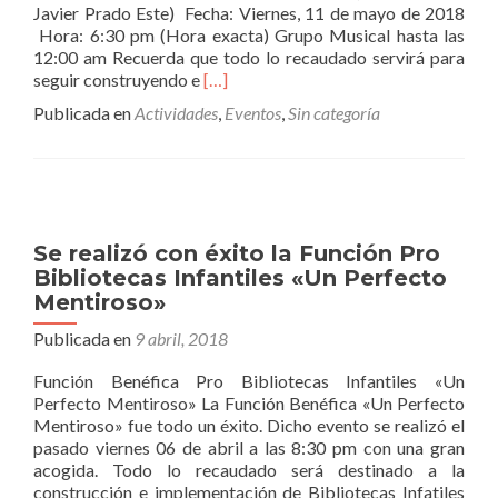
Javier Prado Este) Fecha: Viernes, 11 de mayo de 2018
Hora: 6:30 pm (Hora exacta) Grupo Musical hasta las
12:00 am Recuerda que todo lo recaudado servirá para
Leer
seguir construyendo e
[…]
másONG
Publicada en
Actividades
,
Eventos
,
Sin categoría
PAN
PERÚ
te
invita
a
la
Se realizó con éxito la Función Pro
Cena
Bibliotecas Infantiles «Un Perfecto
de
Mentiroso»
Celebración
por
Publicada en
9 abril, 2018
el
Día
Función Benéfica Pro Bibliotecas Infantiles «Un
de
Perfecto Mentiroso» La Función Benéfica «Un Perfecto
la
Mentiroso» fue todo un éxito. Dicho evento se realizó el
Madre
pasado viernes 06 de abril a las 8:30 pm con una gran
acogida. Todo lo recaudado será destinado a la
construcción e implementación de Bibliotecas Infatiles