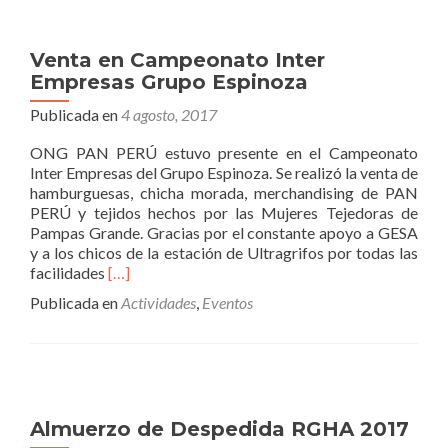
es
el
marido?
Venta en Campeonato Inter
–
Empresas Grupo Espinoza
Función
benéfica
Publicada en
4 agosto, 2017
Pro
Fondo
ONG PAN PERÚ estuvo presente en el Campeonato
Biblioteca
Inter Empresas del Grupo Espinoza. Se realizó la venta de
Infantil
hamburguesas, chicha morada, merchandising de PAN
en
PERÚ y tejidos hechos por las Mujeres Tejedoras de
Pamplona
Pampas Grande. Gracias por el constante apoyo a GESA
Alta
y a los chicos de la estación de Ultragrifos por todas las
Leer
facilidades
[…]
másVenta
Publicada en
Actividades
,
Eventos
en
Campeonato
Inter
Empresas
Grupo
Espinoza
Almuerzo de Despedida RGHA 2017