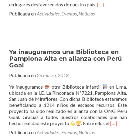
Leer
en lugares desfavorecidos de nuestro país.
[…]
másSe
Publicada en
Actividades
,
Eventos
,
Noticias
realizó
con
éxito
la
Función
Pro
Ya inauguramos una Biblioteca en
Bibliotecas
Pamplona Alta en alianza con Perú
Infantiles
Goal
«Un
Perfecto
Publicada en
26 marzo, 2018
Mentiroso»
Ya inauguramos
otra Biblioteca Infantil
en Lima,
ubicada en la I.E. La Rinconada N°7221, Pamplona Alta,
San Juan de Miraflores. Con dicha Biblioteca estaremos
beneficiando a 1214 niños de escasos recursos. Este
proyecto ha sido realizado en alianza con la ONG Perú
Goal. Gracias a todos nuestros colaborades que han
Leer
hecho realidad este proyecto
. Entre ellos el
[…]
másYa
Publicada en
Actividades
,
Eventos
,
Noticias
inauguramo