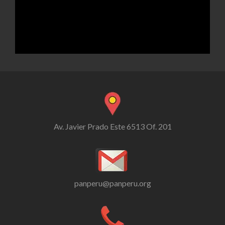
Av. Javier Prado Este 6513 Of. 201
panperu@panperu.org