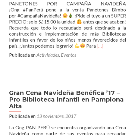
PANETONES POR CAMPAÑA NAVIDEÑA
¡Ong #PanPerú pone a la venta Panetones Bimbo
por #CampañaNavideña!
¡Pide el tuyo a un SUPER
PRECIO: solo S/. 15.00 la unidad
antes que se acaben!
Recuerda que todo lo recaudado será destinado a la
construcción e implementación de más Bibliotecas
Infantiles en favor de los niños menos favorecidos del
Leer
país. ¡Juntos podemos lograrlo!
Para
[…]
másVenta
Publicada en
Actividades
,
Eventos
de
Panetones
Bimbo
por
ONG
PAN
Gran Cena Navideña Benéfica ’17 –
PERÚ
Pro Biblioteca Infantil en Pamplona
Alta
Publicada en
13 noviembre, 2017
La Ong PAN PERÚ se encuentra organizando una Cena
Navideña como parte de sus eventos para recaudar