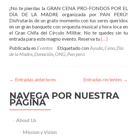
¡No te pierdas la GRAN CENA PRO-FONDOS POR EL
DÍA DE LA MADRE organizada por PAN PERÚ!
Disfrutarás de un grato momento con tus seres queridos
en un gran banquete con orquesta musical y hora loca en
el Gran Chifa del Círculo Militar. No te quedes sin tu
Leer
entrada para este magno evento. Reserva tu
[…]
másGRAN
Publicada en
Eventos
Etiquetado con
Ayuda
,
Cena
,
Día
CENA
de la Madre
,
Donación
,
ONG
,
Pan perú
PRO-
FONDOS
POR
EL
←
Entradas anteriores
Entradas recientes
→
DÍA
DE
NAVEGA POR NUESTRA
LA
MADRE
PÁGINA
–
ONG
PAN
About Us
PERÚ
Mission y Vision