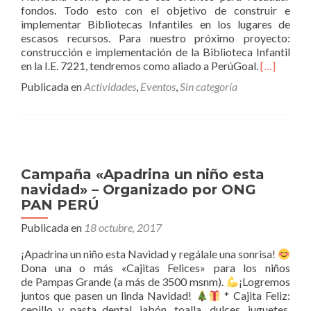
fondos. Todo esto con el objetivo de construir e
implementar Bibliotecas Infantiles en los lugares de
escasos recursos. Para nuestro próximo proyecto:
construcción e implementación de la Biblioteca Infantil
Leer
en la I.E. 7221, tendremos como aliado a PerúGoal.
[…]
másGran
Publicada en
Actividades
,
Eventos
,
Sin categoría
Cena
Navideña
Benéfica
’17
–
Pro
Campaña «Apadrina un niño esta
Biblioteca
navidad» – Organizado por ONG
Infantil
PAN PERÚ
en
Pamplona
Publicada en
18 octubre, 2017
Alta
¡Apadrina un niño esta Navidad y regálale una sonrisa!
Dona una o más «Cajitas Felices» para los niños
de Pampas Grande (a más de 3500 msnm).
¡Logremos
juntos que pasen un linda Navidad!
* Cajita Feliz:
cepillo y pasta dental, jabón, toalla, dulces, juguetes.