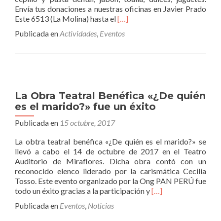
Envía tus donaciones a nuestras oficinas en Javier Prado
Leer
Este 6513 (La Molina) hasta el
[…]
másCampaña
Publicada en
Actividades
,
Eventos
«Apadrina
un
niño
esta
navidad»
–
La Obra Teatral Benéfica «¿De quién
Organizado
es el marido?» fue un éxito
por
ONG
Publicada en
15 octubre, 2017
PAN
PERÚ
La obtra teatral benéfica «¿De quién es el marido?» se
llevó a cabo el 14 de octubre de 2017 en el Teatro
Auditorio de Miraflores. Dicha obra contó con un
reconocido elenco liderado por la carismática Cecilia
Tosso. Este evento organizado por la Ong PAN PERÚ fue
Leer
todo un éxito gracias a la participación y
[…]
másLa
Publicada en
Eventos
,
Noticias
Obra
Teatral