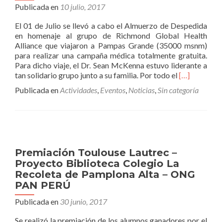
Publicada en
10 julio, 2017
El 01 de Julio se llevó a cabo el Almuerzo de Despedida
en homenaje al grupo de Richmond Global Health
Alliance que viajaron a Pampas Grande (35000 msnm)
para realizar una campaña médica totalmente gratuita.
Para dicho viaje, el Dr. Sean McKenna estuvo liderante a
Leer
tan solidario grupo junto a su familia. Por todo el
[…]
másAlmuerz
Publicada en
Actividades
,
Eventos
,
Noticias
,
Sin categoría
de
Despedida
RGHA
2017
Premiación Toulouse Lautrec –
Proyecto Biblioteca Colegio La
Recoleta de Pamplona Alta – ONG
PAN PERÚ
Publicada en
30 junio, 2017
Se realizó la premiación de los alumnos ganadores por el