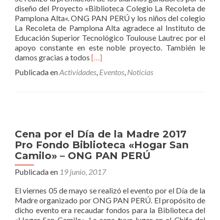
diseño del Proyecto «Biblioteca Colegio La Recoleta de
Pamplona Alta«. ONG PAN PERÚ y los niños del colegio
La Recoleta de Pamplona Alta agradece al Instituto de
Educación Superior Tecnológico Toulouse Lautrec por el
apoyo constante en este noble proyecto. También le
Leer
damos gracias a todos
[…]
másPremiación
Publicada en
Actividades
,
Eventos
,
Noticias
Toulouse
Lautrec
–
Proyecto
Biblioteca
Colegio
Cena por el Día de la Madre 2017
La
Pro Fondo Biblioteca «Hogar San
Recoleta
Camilo» – ONG PAN PERÚ
de
Pamplona
Publicada en
19 junio, 2017
Alta
–
El viernes 05 de mayo se realizó el evento por el Día de la
ONG
Madre organizado por ONG PAN PERÚ. El propósito de
PAN
dicho evento era recaudar fondos para la Biblioteca del
PERÚ
«Hogar San Camilo». La cena tuvo lugar en el Chifa del