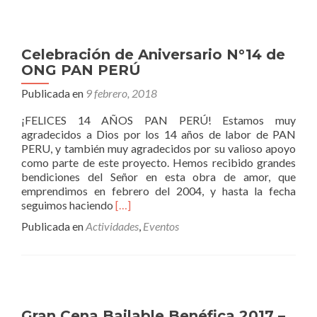
invita
a
la
Celebración de Aniversario N°14 de
divertida
ONG PAN PERÚ
función
benéfica:
Publicada en
9 febrero, 2018
«Un
pefecto
¡FELICES 14 AÑOS PAN PERÚ! Estamos muy
mentiroso»
agradecidos a Dios por los 14 años de labor de PAN
PERU, y también muy agradecidos por su valioso apoyo
como parte de este proyecto. Hemos recibido grandes
bendiciones del Señor en esta obra de amor, que
emprendimos en febrero del 2004, y hasta la fecha
Leer
seguimos haciendo
[…]
másCelebración
Publicada en
Actividades
,
Eventos
de
Aniversario
N°14
de
ONG
PAN
Gran Cena Bailable Benéfica 2017 –