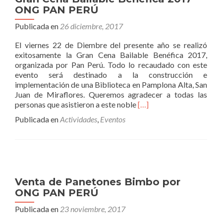
PERÚ
ONG PAN PERÚ
Publicada en
26 diciembre, 2017
El viernes 22 de Diembre del presente año se realizó
exitosamente la Gran Cena Bailable Benéfica 2017,
organizada por Pan Perú. Todo lo recaudado con este
evento será destinado a la construcción e
implementación de una Biblioteca en Pamplona Alta, San
Juan de Miraflores. Queremos agradecer a todas las
Leer
personas que asistieron a este noble
[…]
másGran
Publicada en
Actividades
,
Eventos
Cena
Bailable
Benéfica
2017
–
ONG
Venta de Panetones Bimbo por
PAN
ONG PAN PERÚ
PERÚ
Publicada en
23 noviembre, 2017