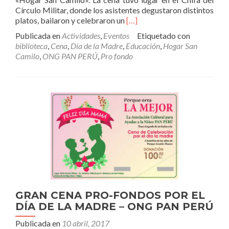
Círculo Militar, donde los asistentes degustaron distintos
Leer
platos, bailaron y celebraron un
[…]
másCena
Publicada en
Actividades
,
Eventos
Etiquetado con
por
biblioteca
,
Cena
,
Día de la Madre
,
Educación
,
Hogar San
el
Camilo
,
ONG PAN PERÚ
,
Pro fondo
Día
de
la
Madre
2017
Pro
Fondo
Biblioteca
«Hogar
San
Camilo»
–
ONG
PAN
GRAN CENA PRO-FONDOS POR EL
PERÚ
DÍA DE LA MADRE – ONG PAN PERÚ
Publicada en
10 abril, 2017