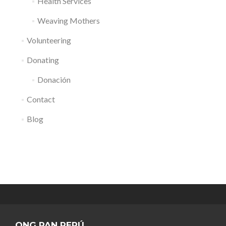
Health Services
Weaving Mothers
Volunteering
Donating
Donación
Contact
Blog
ONG PAN PERÚ