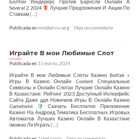
Болтон Уондерерс Против Барнсли Онлайн A
Several 2 2024
Лучшие Предложения И Акции По
Leer
Ставкам
[…]
másМожно
Ли
Publicada en
mostbet-ru-serg
Deja un comentario
Делать
Ставки
На
Регби
Играйте В мои Любимые Слот
Онлайн?
Publicada en
Все,
11 marzo, 2024
Что
Играйте В мои Любимые Слоты Казино Betfair »
Вам
Игры В Казино Онлайн Content Специальные
Нужно
Символы и Онлайн Слотах Лучшие Онлайн Казино
Знать
В Казахстане: Рейтинг 2023 Доступный Интерфейс
Инструменты
Сайта Даже ддя Новичков Игры В Онлайн Казино
Для
Gametwist
Скачать Бесплатно Приложение
Сада,
Казино На Андроид Тематика Бесплатных Игровых
Спорта
Автоматов Лучших Казино Онлайн В Казахстане
И
Leer
Iможно Ли Играть
[…]
Активного
másИграйте
Отды
В
Publicada en
1xbet russia
Deja un comentario