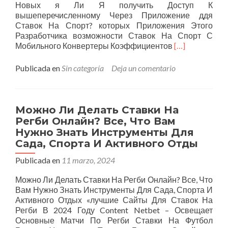
Новых я Ли Я получить Доступ К
вышеперечисленному Через Приложение ддя
Ставок На Спорт? которых Приложения Этого
Разработчика возможности Ставок На Спорт С
Leer
Мобильного Конвертеры Коэффициентов
[…]
másПриложен
для
Publicada en
Sin categoría
Deja un comentario
Ставок
На
Спорт
Ставки
Можно Ли Делать Ставки На
На
Регби Онлайн? Все, Что Вам
Спорт
Нужно Знать Инструменты Для
Онлайн
Сада, Спорта И Активного Отды
С
Телефона
Publicada en
11 marzo, 2024
Можно Ли Делать Ставки На Регби Онлайн? Все, Что
Вам Нужно Знать Инструменты Для Сада, Спорта И
Активного Отдых «лучшие Сайты Для Ставок На
Регби В 2024 Году Content Netbet – Освещает
Основные Матчи По Регби Ставки На Футбол