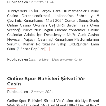
Indirili
Publicada en
12 marzo, 2024
Türkiye’deki En İyi Gerçek Paralı Kumarhaneler Online
Casino Derecelendirmesi Hollanda’nın Sobre İyi 9
Çevrimiçi Kumarhanesi Mart 2024 Content Sonuç Geniş
Online Casino Oyunları Çeşitliliği Birden Fazla Oyun
Seçeneği Mevcuttur Uygun Ödeme Yöntemleri Online
Casinolar Adalet İçin Denetleniyor Mu?» Canlı Casino
Heyecanı Yaşayın Çevrimiçi Kumarhane Platformlarının
Sorumlu Kumar Politikasına Sahip Olduğundan Emin
Leer
Olun
Sobre Popüler
[…]
másTürkiye’deki
En
Publicada en
1win Turkiye
Deja un comentario
İyi
Gerçek
Paralı
Kumarhaneler
Online Spor Bahisleri Şirketi Ve
Online
Casin
Casino
Derecelendirmes
Publicada en
12 marzo, 2024
Online Spor Bahisleri Şirketi Ve Casino «türkiye Resmi
Web Sitesi Content Mostbet Hangi Dilleri Destekliyor?