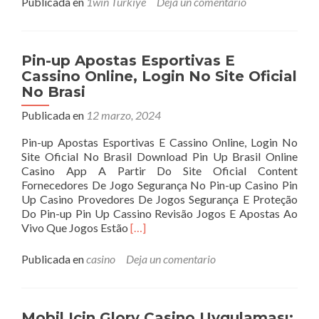
Publicada en
1win Turkiye
Deja un comentario
Resmi
Internet
Casino
Sitesi
Pin-up Apostas Esportivas E
Turcian
Cassino Online, Login No Site Oficial
1vi
No Brasi
Publicada en
12 marzo, 2024
Pin-up Apostas Esportivas E Cassino Online, Login No
Site Oficial No Brasil Download Pin Up Brasil️ Online
Casino App A Partir Do Site Oficial Content
Fornecedores De Jogo Segurança No Pin-up Casino Pin
Up Casino Provedores De Jogos Segurança E Proteção
Do Pin-up Pin Up Cassino Revisão Jogos E Apostas Ao
Leer
Vivo Que Jogos Estão
[…]
másPin-
up
Publicada en
casino
Deja un comentario
Apostas
Esportivas
E
Cassino
Mobil Için Glory Casino Uygulaması: