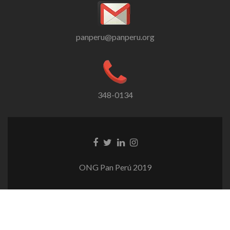
panperu@panperu.org
348-0134
Enlace
Enlace
Enlace
Enlace
de
de
de
de
Facebook
Twitter
Linkedin
instagram
ONG Pan Perú 2019