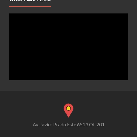
Av. Javier Prado Este 6513 Of. 201