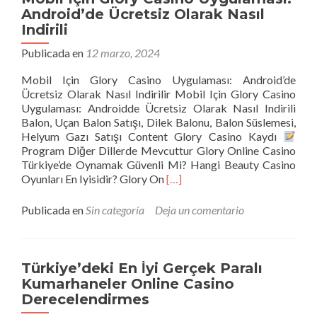
Online,
Android’de Ücretsiz Olarak Nasıl
Login
Indirili
No
Site
Publicada en
12 marzo, 2024
Oficial
No
Mobil Için Glory Casino Uygulaması: Android’de
Brasi
Ücretsiz Olarak Nasıl Indirilir Mobil Için Glory Casino
Uygulaması: Androidde Ücretsiz Olarak Nasıl Indirili
Balon, Uçan Balon Satışı, Dilek Balonu, Balon Süslemesi,
Helyum Gazı Satışı Content Glory Casino Kaydı
Program Diğer Dillerde Mevcuttur Glory Online Casino
Türkiye’de Oynamak Güvenli Mi? Hangi Beauty Casino
Leer
Oyunları En Iyisidir? Glory On
[…]
másMobil
Için
Publicada en
Sin categoría
Deja un comentario
Glory
Casino
Uygulaması:
Android’de
Türkiye’deki En İyi Gerçek Paralı
Ücretsiz
Kumarhaneler Online Casino
Olarak
Derecelendirmes
Nasıl