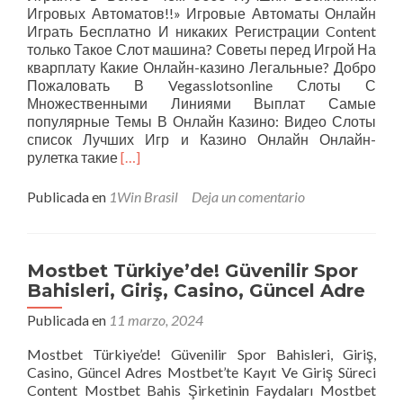
Игровых Автоматов!!» Игровые Автоматы Онлайн
Играть Бесплатно И никаких Регистрации Content
только Такое Слот машина? Советы перед Игрой На
кварплату Какие Онлайн-казино Легальные? Добро
Пожаловать В Vegasslotsonline Слоты С
Множественными Линиями Выплат Самые
популярные Темы В Онлайн Казино: Видео Слоты
список Лучших Игр и Казино Онлайн Онлайн-
Leer
рулетка такие
[…]
másИграйте
в
Publicada en
1Win Brasil
Deja un comentario
Более
Чем
5000
Лучших
Mostbet Türkiye’de! Güvenilir Spor
Бесплатных
Bahisleri, Giriş, Casino, Güncel Adre
Игровых
Автоматов!!
Publicada en
11 marzo, 2024
Mostbet Türkiye’de! Güvenilir Spor Bahisleri, Giriş,
Casino, Güncel Adres Mostbet’te Kayıt Ve Giriş Süreci
Content Mostbet Bahis Şirketinin Faydaları Mostbet