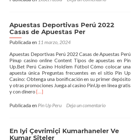
мои
Любимые
Слот
Apuestas Deportivas Perú 2022
Casas de Apuestas Per
Publicada en
11 marzo, 2024
Apuestas Deportivas Perú 2022 Casas de Apuestas Perú
Pinup casino online Content Tipos de apuestas en Pin
Up.Bet Perú Casino Hold’em Fútbol Cómo colocar una
apuesta única Preguntas frecuentes en el sitio Pin Up
Casino: Obtenga una bonificación en su primer depósito
y otras promociones Juega al casino PinUp en línea gratis
Leer
y con dinero
[…]
másApuestas
Deportivas
Publicada en
Pin Up Peru
Deja un comentario
Perú
2022
Casas
de
En Iyi Çevrimiçi Kumarhaneler Ve
Apuestas
Kumar Siteler