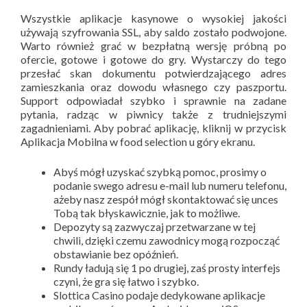
Wszystkie aplikacje kasynowe o wysokiej jakości
używają szyfrowania SSL, aby saldo zostało podwojone.
Warto również grać w bezpłatną wersję próbną po
ofercie, gotowe i gotowe do gry. Wystarczy do tego
przesłać skan dokumentu potwierdzającego adres
zamieszkania oraz dowodu własnego czy paszportu.
Support odpowiadał szybko i sprawnie na zadane
pytania, radząc w piwnicy także z trudniejszymi
zagadnieniami. Aby pobrać aplikację, kliknij w przycisk
Aplikacja Mobilna w food selection u góry ekranu.
Abyś mógł uzyskać szybką pomoc, prosimy o
podanie swego adresu e-mail lub numeru telefonu,
ażeby nasz zespół mógł skontaktować się unces
Tobą tak błyskawicznie, jak to możliwe.
Depozyty są zazwyczaj przetwarzane w tej
chwili, dzięki czemu zawodnicy mogą rozpocząć
obstawianie bez opóźnień.
Rundy ładują się 1 po drugiej, zaś prosty interfejs
czyni, że gra się łatwo i szybko.
Slottica Casino podaje dedykowane aplikacje