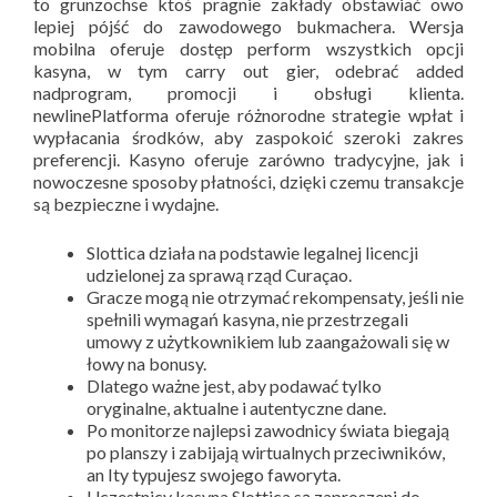
to grunzochse ktoś pragnie zakłady obstawiać owo
lepiej pójść do zawodowego bukmachera. Wersja
mobilna oferuje dostęp perform wszystkich opcji
kasyna, w tym carry out gier, odebrać added
nadprogram, promocji i obsługi klienta.
newlinePlatforma oferuje różnorodne strategie wpłat i
wypłacania środków, aby zaspokoić szeroki zakres
preferencji. Kasyno oferuje zarówno tradycyjne, jak i
nowoczesne sposoby płatności, dzięki czemu transakcje
są bezpieczne i wydajne.
Slottica działa na podstawie legalnej licencji
udzielonej za sprawą rząd Curaçao.
Gracze mogą nie otrzymać rekompensaty, jeśli nie
spełnili wymagań kasyna, nie przestrzegali
umowy z użytkownikiem lub zaangażowali się w
łowy na bonusy.
Dlatego ważne jest, aby podawać tylko
oryginalne, aktualne i autentyczne dane.
Po monitorze najlepsi zawodnicy świata biegają
po planszy i zabijają wirtualnych przeciwników,
an Ity typujesz swojego faworyta.
Uczestnicy kasyna Slottica są zaproszeni do