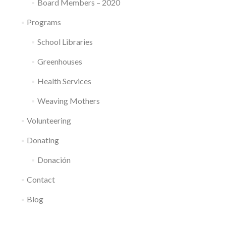
Board Members – 2020
Programs
School Libraries
Greenhouses
Health Services
Weaving Mothers
Volunteering
Donating
Donación
Contact
Blog