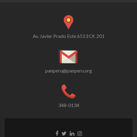
Av. Javier Prado Este 6513 Of. 201
panperu@panperu.org
348-0134
Enlace
Enlace
Enlace
Enlace