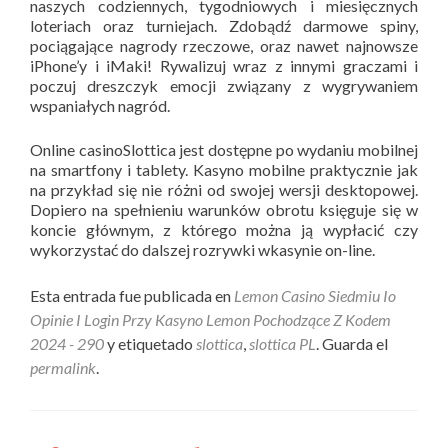
naszych codziennych, tygodniowych i miesięcznych
loteriach oraz turniejach. Zdobądź darmowe spiny,
pociągające nagrody rzeczowe, oraz nawet najnowsze
iPhone’y i iMaki! Rywalizuj wraz z innymi graczami i
poczuj dreszczyk emocji związany z wygrywaniem
wspaniałych nagród.
Online casinoSlottica jest dostępne po wydaniu mobilnej
na smartfony i tablety. Kasyno mobilne praktycznie jak
na przykład się nie różni od swojej wersji desktopowej.
Dopiero na spełnieniu warunków obrotu księguje się w
koncie głównym, z którego można ją wypłacić czy
wykorzystać do dalszej rozrywki wkasynie on-line.
Esta entrada fue publicada en
Lemon Casino Siedmiu Io ️
Opinie I Login Przy Kasyno Lemon Pochodzące Z Kodem
2024 - 290
y etiquetado
slottica
,
slottica PL
. Guarda el
permalink
.