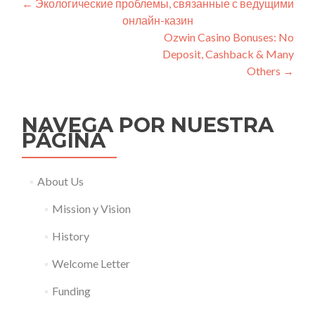
Navegación
←
Экологические проблемы, связанные с ведущими
онлайн-казин
de
Ozwin Casino Bonuses: No
entradas
Deposit, Cashback & Many
Others
→
NAVEGA POR NUESTRA
PÁGINA
About Us
Mission y Vision
History
Welcome Letter
Funding