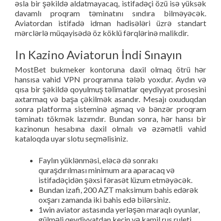
əsla bir şəkildə aldatmayacaq, istifadəçi özü isə yüksək
davamlı proqram təminatını sındıra bilməyəcək.
Aviatordan istifadə idman hadisələri üzrə standart
mərclərlə müqayisədə öz köklü fərqlərinə malikdir.
In Kazino Aviatorun İndi Sınayın
MostBet bukmeker kontoruna daxil olmaq ötrü hər
hansısa vahid VPN proqramına tələb yoxdur. Aydın və
qısa bir şəkildə qoyulmuş təlimatlar qeydiyyat prosesini
axtarmaq və başa çəkilmək asandır. Mesajı oxuduqdan
sonra platforma sisteminə aşmaq və bənzər proqram
təminatı tökmək lazımdır. Bundan sonra, hər hansı bir
kazinonun hesabına daxil olmalı və əzəmətli vahid
kataloqda uyar slotu seçməlisiniz.
Faylın yüklənməsi, eləcə də sonrakı
quraşdırılması minimum ara aparacaq və
istifadəçidən şəxsi fərasət lüzum etməyəcək.
Bundan izafi, 200 AZT maksimum bahis edərək
oxşarı zamanda iki bahis edə bilərsiniz.
1win aviator astasında yerləşən maraqlı oyunlar,
gülməli qeydiyyatdan keçin və kamil rus ruleti