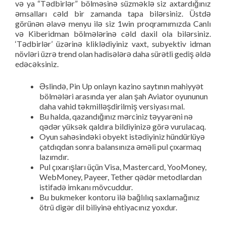
və ya “Tədbirlər” bölməsinə süzməklə siz axtardığınız
əmsalları cəld bir zamanda tapa bilərsiniz. Üstdə
görünən əlavə menyu ilə siz 1win proqramımızda Canlı
və Kiberidman bölmələrinə cəld daxil ola bilərsiniz.
‘Tədbirlər’ üzərinə kliklədiyiniz vaxt, subyektiv idman
növləri üzrə trend olan hadisələrə daha sürətli gediş əldə
edəcəksiniz.
Əslində, Pin Up onlayn kazino saytının mahiyyət
bölmələri arasında yer alan şah Aviator oyununun
daha vahid təkmilləşdirilmiş versiyası mal.
Bu halda, qazandığınız mərciniz təyyarəni nə
qədər yüksək qaldıra bildiyinizə görə vurulacaq.
Oyun sahəsindəki obyekt istədiyiniz hündürlüyə
çatdıqdan sonra balansınıza əməli pul çıxarmaq
lazımdır.
Pul çıxarışları üçün Visa, Mastercard, YooMoney,
WebMoney, Payeer, Tether qədər metodlardan
istifadə imkanı mövcuddur.
Bu bukmeker kontoru ilə bağlılıq saxlamağınız
ötrü digər dil biliyinə ehtiyacınız yoxdur.