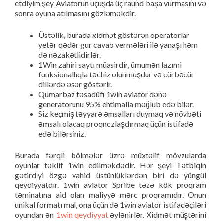
etdiyim şey Aviatorun uçuşda üç raund başa vurmasını və
sonra oyuna atılmasını gözləməkdir.
Üstəlik, burada xidmət göstərən operatorlar
yetər qədər gur cavab vermələri ilə yanaşı həm
də nəzakətlidirlər.
1Win zahiri saytı müasirdir, ümumən lazımi
funksionallıqla təchiz olunmuşdur və cürbəcür
dillərdə əsər göstərir.
Qumarbaz təsadüfi 1win aviator dənə
generatorunu 95% ehtimalla məğlub edə bilər.
Siz keçmiş təyyarə əmsalları duymaq və növbəti
əmsalı olacaq proqnozlaşdırmaq üçün istifadə
edə bilərsiniz.
Burada fərqli bölmələr üzrə müxtəlif mövzularda
oyunlar təklif 1win edilməkdədir. Hər şeyi Tətbiqin
gətirdiyi özgə vahid üstünlüklərdən biri də yüngül
qeydiyyatdır. 1win aviator Spribe təzə kök proqram
təminatına aid olan maliyyə mərc proqramıdır. Onun
unikal formatı mal, ona üçün də 1win aviator istifadəçiləri
oyundan ən
1win qeydiyyat
əylənirlər. Xidmət müştərini