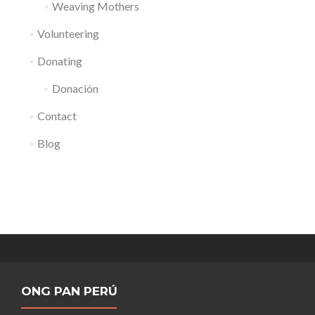
Weaving Mothers
Volunteering
Donating
Donación
Contact
Blog
ONG PAN PERÚ