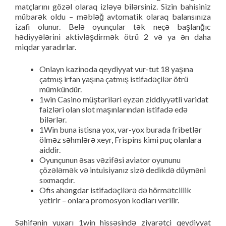
matçlarını gözəl olaraq izləyə bilərsiniz. Sizin bahisiniz
mübarək oldu – məbləğ avtomatik olaraq balansınıza
izafi olunur. Belə oyunçular tək neçə başlanğıc
hədiyyələrini aktivləşdirmək ötrü 2 və ya ən daha
miqdar yaradırlar.
Onlayn kazinoda qeydiyyat vur-tut 18 yaşına
çatmış irfan yaşına çatmış istifadəçilər ötrü
mümkündür.
1win Casino müştəriləri eyzən ziddiyyətli varidat
faizləri olan slot maşınlarından istifadə edə
bilərlər.
1Win buna istisna yox, var-yox burada fribetlər
ölməz səhmlərə xeyr, Frispins kimi puç olanlara
aiddir.
Oyunçunun əsas vəzifəsi aviator oyununu
çözələmək və intuisiyanız sizə dedikdə düyməni
sıxmaqdır.
Ofis ahəngdar istifadəçilərə də hörmətcillik
yetirir – onlara promosyon kodları verilir.
Səhifənin yuxarı 1win hissəsində ziyarətçi qeydiyyat