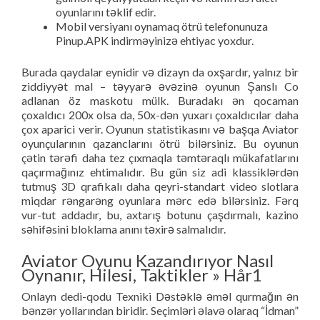
oyunlarını təklif edir.
Mobil versiyanı oynamaq ötrü telefonunuza
Pinup.APK indirməyinizə ehtiyac yoxdur.
Burada qaydalar eynidir və dizayn da oxşardır, yalnız bir
ziddiyyət mal – təyyarə əvəzinə oyunun Şanslı Co
adlanan öz maskotu mülk. Buradakı ən qocaman
çoxaldıcı 200x olsa da, 50x-dən yuxarı çoxaldıcılar daha
çox aparici verir. Oyunun statistikasını və başqa Aviator
oyunçularının qazanclarını ötrü bilərsiniz. Bu oyunun
çətin tərəfi daha tez çıxmaqla təmtəraqlı mükafatlarını
qaçırmağınız ehtimalıdır. Bu gün siz adi klassiklərdən
tutmuş 3D qrafikalı daha qeyri-standart video slotlara
miqdar rəngarəng oyunlara mərc edə bilərsiniz. Fərq
vur-tut addadır, bu, axtarış botunu çaşdırmalı, kazino
səhifəsini bloklama anını təxirə salmalıdır.
Aviator Oyunu Kazandırıyor Nasıl
Oynanır, Hilesi, Taktikler » Hår1
Onlayn dedi-qodu Texniki Dəstəklə əməl qurmağın ən
bənzər yollarından biridir. Seçimləri əlavə olaraq “İdman”