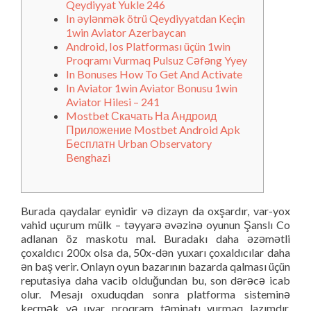
Qeydiyyat Yukle 246
In əylənmək ötrü Qeydiyyatdan Keçin
1win Aviator Azerbaycan
Android, Ios Platforması üçün 1win
Proqramı Vurmaq Pulsuz Cəfəng Yyey
In Bonuses How To Get And Activate
In Aviator 1win Aviator Bonusu 1win
Aviator Hilesi – 241
Mostbet Скачать На Андроид
Приложение Mostbet Android Apk
Бесплатн Urban Observatory
Benghazi
Burada qaydalar eynidir və dizayn da oxşardır, var-yox
vahid uçurum mülk – təyyarə əvəzinə oyunun Şanslı Co
adlanan öz maskotu mal. Buradakı daha əzəmətli
çoxaldıcı 200x olsa da, 50x-dən yuxarı çoxaldıcılar daha
ən baş verir. Onlayn oyun bazarının bazarda qalması üçün
reputasiya daha vacib olduğundan bu, son dərəcə icab
olur. Mesajı oxuduqdan sonra platforma sisteminə
keçmək və uyar proqram təminatı vurmaq lazımdır.