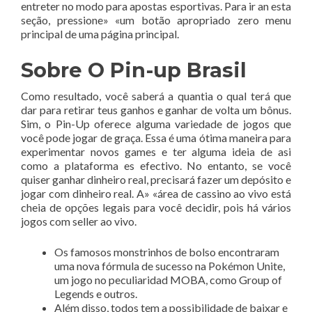
entreter no modo para apostas esportivas. Para ir an esta
seção, pressione» «um botão apropriado zero menu
principal de uma página principal.
Sobre O Pin-up Brasil
Como resultado, você saberá a quantia o qual terá que
dar para retirar teus ganhos e ganhar de volta um bônus.
Sim, o Pin-Up oferece alguma variedade de jogos que
você pode jogar de graça. Essa é uma ótima maneira para
experimentar novos games e ter alguma ideia de asi
como a plataforma es efectivo. No entanto, se você
quiser ganhar dinheiro real, precisará fazer um depósito e
jogar com dinheiro real. A» «área de cassino ao vivo está
cheia de opções legais para você decidir, pois há vários
jogos com seller ao vivo.
Os famosos monstrinhos de bolso encontraram
uma nova fórmula de sucesso na Pokémon Unite,
um jogo no peculiaridad MOBA, como Group of
Legends e outros.
Além disso, todos tem a possibilidade de baixar e