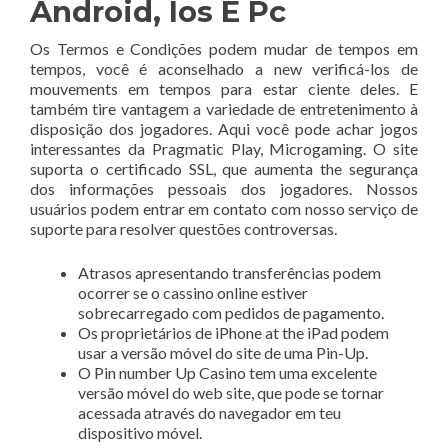
Android, Ios E Pc
Os Termos e Condições podem mudar de tempos em
tempos, você é aconselhado a new verificá-los de
mouvements em tempos para estar ciente deles. E
também tire vantagem a variedade de entretenimento à
disposição dos jogadores. Aqui você pode achar jogos
interessantes da Pragmatic Play, Microgaming. O site
suporta o certificado SSL, que aumenta the segurança
dos informações pessoais dos jogadores. Nossos
usuários podem entrar em contato com nosso serviço de
suporte para resolver questões controversas.
Atrasos apresentando transferências podem
ocorrer se o cassino online estiver
sobrecarregado com pedidos de pagamento.
Os proprietários de iPhone at the iPad podem
usar a versão móvel do site de uma Pin-Up.
O Pin number Up Casino tem uma excelente
versão móvel do web site, que pode se tornar
acessada através do navegador em teu
dispositivo móvel.