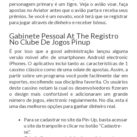
personagem primary é um tigre. Veja o avião voar, faça
apostas no Aviator antes que o avião parta e receba seus
prêmios. Se você é um novato, você terá que se registrar
para jogar através de dinheiro e receber bônus.
Gabinete Pessoal At The Registro
No Clube De Jogos Pinup
É por isso que a good administração lançou alguma
versão móvel afin de smartphones Android electronic
iPhones. O aplicativo inclui tanto as características de 1
cassino clássico como de uma odaie de apostas. Assim, a
partir sobre um programa você pode facilmente dar em
esportes, escolhendo sua disciplina favorita. Os usuários
deste cassino notam la cual os desenvolvedores fizeram
o design mais confortável e adicionaram um grande
número de jogos, electronic regularmente. No dia, esta é
uma das melhores opções para ganhar dinheiro real.
Para se cadastrar no site da Pin-Up, basta acessar
u site da trampolín e clicar no botão “Cadastre-
se”.