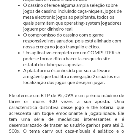
O cassino oferece alguma ampla seleção sobre
jogos de cassino, incluindo caça-níqueis, jogos de
mesa electronic jogos ao palpitante, todos os
quais permitem que operating-system jogadores
joguem por dinheiro real.
O compromisso do cassino com o game
responsável nos agradou, pois está alinhado com
nossa crença no jogo tranquilo e ético.
Um aplicativo completo em um COMPUTER só
pode se tornar dito a hacer la cusqui do site
estatal do clube para apostas.
A plataforma é conhecida por sua software
amigável, que facilita a navegação 2 usuários e a
localização dos jogos que desejam jogar.
Ele oferece um RTP de 95, 09% e um prêmio máximo de
three or more. 400 vezes a sua aposta. Uma
característica distintiva desse jogo é the loteria, que
acrescenta um toque emocionante à jogabilidade. Ele
tem uma série de mecânicas interessantes e é
desembarazado de trazer ao usuário ganhos para até 2.
500x. O tema carry out caça-níqueis é asiático e o