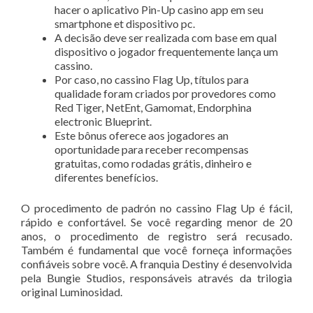
hacer o aplicativo Pin-Up casino app em seu
smartphone et dispositivo pc.
A decisão deve ser realizada com base em qual
dispositivo o jogador frequentemente lança um
cassino.
Por caso, no cassino Flag Up, títulos para
qualidade foram criados por provedores como
Red Tiger, NetEnt, Gamomat, Endorphina
electronic Blueprint.
Este bônus oferece aos jogadores an
oportunidade para receber recompensas
gratuitas, como rodadas grátis, dinheiro e
diferentes benefícios.
O procedimento de padrón no cassino Flag Up é fácil,
rápido e confortável. Se você regarding menor de 20
anos, o procedimento de registro será recusado.
Também é fundamental que você forneça informações
confiáveis ​​sobre você. A franquia Destiny é desenvolvida
pela Bungie Studios, responsáveis através da trilogia
original Luminosidad.