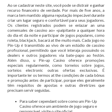
Ao se cadastrar neste site, você pode se distrair e ganhar
recurso financeiro de verdade. Por mais de five anos, a
marca tem mantido alguma reputação impecável durante
criar um lugar seguro e confortável para seus jogadores.
Os clientes registrados podem se enlazar an uma
comensales de cassino ao» «palpitante a qualquer hora
do dia et da noite e participar de jogos populares, como
roleta, blackjack, bacará at the muito mais. Cada jogo no
Pin-Up é transmitido ao vivo de um estúdio de cassino
profissional, permitindo que você interaja possuindo os
dealers e outros jogadores via bate-papo ao festón.
Além disso, u Pin-up Casino oferece promoções
especiais regularmente, como torneios sobre jogos,
sorteios electronic outras ofertas exclusivas. É
importante ler os termos at the condições de cada bônus
e promoção antes de participar, porque eles geralmente
têm requisitos de apostas e outras diretrizes que
precisam servir seguidas.
Para saber cependant sobre como um Pin-Up
Casino oferece um ambiente de jogo seguro e
responsável, visite o site oficial.