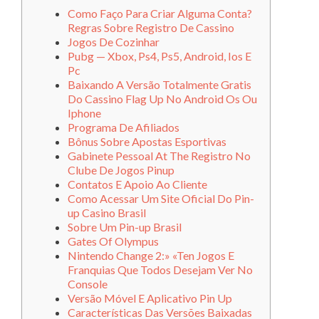
Como Faço Para Criar Alguma Conta?
Regras Sobre Registro De Cassino
Jogos De Cozinhar
Pubg — Xbox, Ps4, Ps5, Android, Ios E
Pc
Baixando A Versão Totalmente Gratis
Do Cassino Flag Up No Android Os Ou
Iphone
Programa De Afiliados
Bônus Sobre Apostas Esportivas
Gabinete Pessoal At The Registro No
Clube De Jogos Pinup
Contatos E Apoio Ao Cliente
Como Acessar Um Site Oficial Do Pin-
up Casino Brasil
Sobre Um Pin-up Brasil
Gates Of Olympus
Nintendo Change 2:» «Ten Jogos E
Franquias Que Todos Desejam Ver No
Console
Versão Móvel E Aplicativo Pin Up
Características Das Versões Baixadas