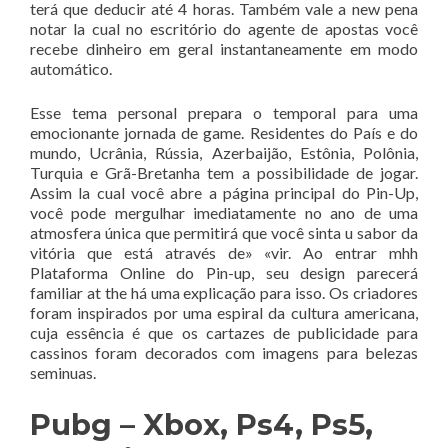
terá que deducir até 4 horas. Também vale a new pena
notar la cual no escritório do agente de apostas você
recebe dinheiro em geral instantaneamente em modo
automático.
Esse tema personal prepara o temporal para uma
emocionante jornada de game. Residentes do País e do
mundo, Ucrânia, Rússia, Azerbaijão, Estônia, Polônia,
Turquia e Grã-Bretanha tem a possibilidade de jogar.
Assim la cual você abre a página principal do Pin-Up,
você pode mergulhar imediatamente no ano de uma
atmosfera única que permitirá que você sinta u sabor da
vitória que está através de» «vir. Ao entrar mhh
Plataforma Online do Pin-up, seu design parecerá
familiar at the há uma explicação para isso. Os criadores
foram inspirados por uma espiral da cultura americana,
cuja essência é que os cartazes de publicidade para
cassinos foram decorados com imagens para belezas
seminuas.
Pubg – Xbox, Ps4, Ps5,