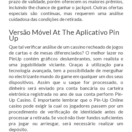
prazo de validade, porém oferecem os maiores prêmios,
incluindo the chance de ganhar o jackpot. Outras ofertas
especiais são contínuas, mas requerem uma análise
cuidadosa das condições de retirada.
Versão Móvel At The Aplicativo Pin
Up
Que tal verificar análise de um cassino recheado de jogos
de cartas e de mesas diferenciados? O melhor lazer no
PinUp contém gráficos deslumbrantes, som realista e
uma jogabilidade viciante. Graças à utilização para
tecnologia avançada, tem a possibilidade de mergulhar
no electrizante mundo do game em qualquer um dos seus
dispositivos. Assim que u saque for processado, o
dinheiro será enviado pra conta bancária ou carteira
eletrônica registrada no ano de sua conta perform Pin-
Up Casino. É importante lembrar que o Pin-Up Online
casino pode exigir la cual os jogadores passem por um
procedimento de verificação de identidade antes de
processar a retirada. Se você não tiver fundos suficientes
pra jogar ou arriesgar, será necessário realizar um
depósito.