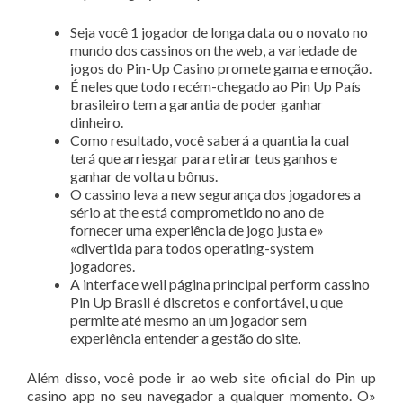
Seja você 1 jogador de longa data ou o novato no
mundo dos cassinos on the web, a variedade de
jogos do Pin-Up Casino promete gama e emoção.
É neles que todo recém-chegado ao Pin Up País
brasileiro tem a garantia de poder ganhar
dinheiro.
Como resultado, você saberá a quantia la cual
terá que arriesgar para retirar teus ganhos e
ganhar de volta u bônus.
O cassino leva a new segurança dos jogadores a
sério at the está comprometido no ano de
fornecer uma experiência de jogo justa e»
«divertida para todos operating-system
jogadores.
A interface weil página principal perform cassino
Pin Up Brasil é discretos e confortável, u que
permite até mesmo an um jogador sem
experiência entender a gestão do site.
Além disso, você pode ir ao web site oficial do Pin up
casino app no seu navegador a qualquer momento. O»