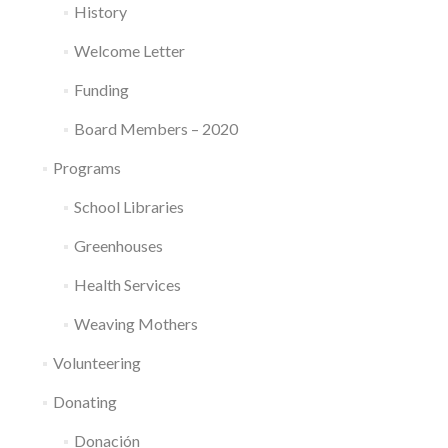
History
Welcome Letter
Funding
Board Members – 2020
Programs
School Libraries
Greenhouses
Health Services
Weaving Mothers
Volunteering
Donating
Donación