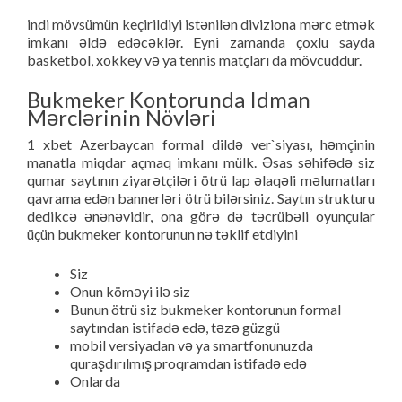
indi mövsümün keçirildiyi istənilən diviziona mərc etmək
imkanı əldə edəcəklər. Eyni zamanda çoxlu sayda
basketbol, ​​xokkey və ya tennis matçları da mövcuddur.
Bukmeker Kontorunda Idman
Mərclərinin Növləri
1 xbet Azerbaycan formal dildə ver`siyası, həmçinin
manatla miqdar açmaq imkanı mülk. Əsas səhifədə siz
qumar saytının ziyarətçiləri ötrü lap əlaqəli məlumatları
qavrama edən bannerləri ötrü bilərsiniz. Saytın strukturu
dedikcə ənənəvidir, ona görə də təcrübəli oyunçular
üçün bukmeker kontorunun nə təklif etdiyini
Siz
Onun köməyi ilə siz
Bunun ötrü siz bukmeker kontorunun formal
saytından istifadə edə, təzə güzgü
mobil versiyadan və ya smartfonunuzda
quraşdırılmış proqramdan istifadə edə
Onlarda