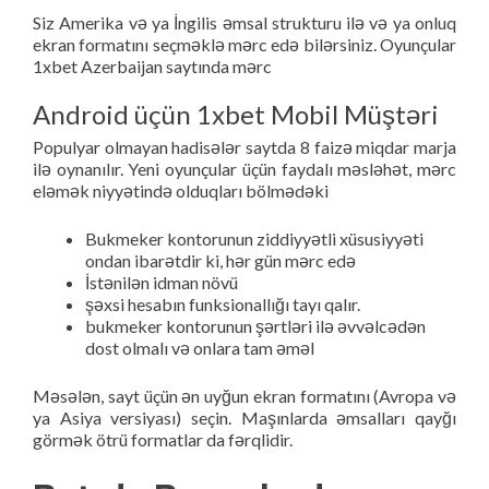
Siz Amerika və ya İngilis əmsal strukturu ilə və ya onluq
ekran formatını seçməklə mərc edə bilərsiniz. Oyunçular
1xbet Azerbaijan saytında mərc
Android üçün 1xbet Mobil Müştəri
Populyar olmayan hadisələr saytda 8 faizə miqdar marja
ilə oynanılır. Yeni oyunçular üçün faydalı məsləhət, mərc
eləmək niyyətində olduqları bölmədəki
Bukmeker kontorunun ziddiyyətli xüsusiyyəti
ondan ibarətdir ki, hər gün mərc edə
İstənilən idman növü
şəxsi hesabın funksionallığı tayı qalır.
bukmeker kontorunun şərtləri ilə əvvəlcədən
dost olmalı və onlara tam əməl
Məsələn, sayt üçün ən uyğun ekran formatını (Avropa və
ya Asiya versiyası) seçin. Maşınlarda əmsalları qayğı
görmək ötrü formatlar da fərqlidir.