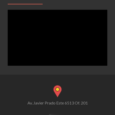
Av. Javier Prado Este 6513 Of. 201