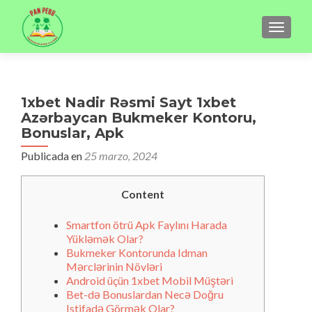
CAMBI
1xbet Nadir Rəsmi Sayt 1xbet
Azərbaycan Bukmeker Kontoru,
Bonuslar, Apk
Publicada en
25 marzo, 2024
Content
Smartfon ötrü Apk Faylını Harada
Yükləmək Olar?
Bukmeker Kontorunda Idman
Mərclərinin Növləri
Android üçün 1xbet Mobil Müştəri
Bet-də Bonuslardan Necə Doğru
Istifadə Görmək Olar?