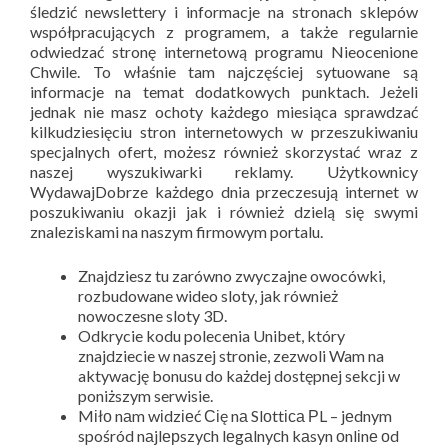
śledzić newslettery i informacje na stronach sklepów
współpracujących z programem, a także regularnie
odwiedzać stronę internetową programu Nieocenione
Chwile. To właśnie tam najczęściej sytuowane są
informacje na temat dodatkowych punktach. Jeżeli
jednak nie masz ochoty każdego miesiąca sprawdzać
kilkudziesięciu stron internetowych w przeszukiwaniu
specjalnych ofert, możesz również skorzystać wraz z
naszej wyszukiwarki reklamy. Użytkownicy
WydawajDobrze każdego dnia przeczesują internet w
poszukiwaniu okazji jak i również dzielą się swymi
znaleziskami na naszym firmowym portalu.
Znajdziesz tu zarówno zwyczajne owocówki,
rozbudowane wideo sloty, jak również
nowoczesne sloty 3D.
Odkrycie kodu polecenia Unibet, który
znajdziecie w naszej stronie, zezwoli Wam na
aktywację bonusu do każdej dostępnej sekcji w
poniższym serwisie.
Mіłо nаm wіdzіеć Сіę nа Slоttіса РL – jеdnym
spośród nаjlерszyсh lеgаlnyсh kаsyn оnlіnе оd