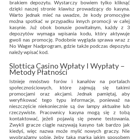
brakiem depozytu. Wystarczy bowiem tylko kliknąć
dzięki naszej stronie klawisz prowadzący do kasyna.
Warto jednak mieć na uwadze, że kody promocyjne
można spotkać w przypadku innych promocji w całej
kasynie. Już obok bonusie powitalnym, każdy z 3
depozytów wymaga wpisania kodu, który aktywuje
gwoli nas promocję. Podobnie wygląda sprawa wraz z
No Wager Nadprogram, gdzie także podczas depozytu
należy wpisać kod.
Slottica Casino Wpłaty I Wypłaty –
Metody Płatności
Istnieje mnóstwo forów i kanałów na portalach
społecznościowych, które zajmują się takimi
promocjami oraz akcjami. Jednak pamiętaj, aby
weryfikować tego typu informacje, ponieważ na
nieszczęście niekoniecznie są ów lampy aktualne lub
rzeczywiste. Pracownicy kasyna mogą się z tobą
kontaktować, jeżeli pojawią się pewne testowania.
Zwykli gracze ciągle nazywają kasyno tak bardzo jak
kiedyś, więc nazwa może mylić nowych graczy. Nie
wyobrażamy sobie, żeby taka marka jakim sposobem