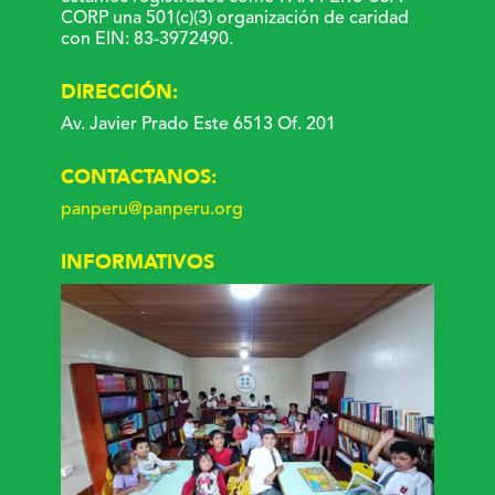
CORP una 501(c)(3) organización de caridad
con EIN: 83-3972490.
DIRECCIÓN:
Av. Javier Prado Este 6513 Of. 201
CONTACTANOS:
panperu@panperu.org
INFORMATIVOS